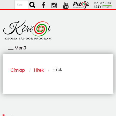
Ugrás a tartalomra
Keresés
Fő
Menü
navigáció
Morzsa
Current:
Hírek
Címlap
Hírek