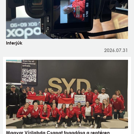
Interjúk
2026.07.31
Magyar Vízilabda Csapat fogadása a reptéren