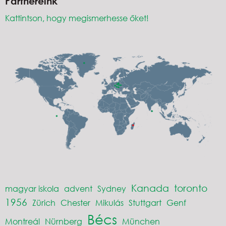
Partnereink
Kattintson, hogy megismerhesse őket!
Kanada
toronto
magyar iskola
advent
Sydney
1956
Zürich
Chester
Mikulás
Stuttgart
Genf
Bécs
Montreál
Nürnberg
München