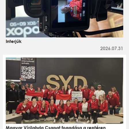
Interjúk
2026.07.31
Magyar Vízilabda Csapat fogadása a reptéren