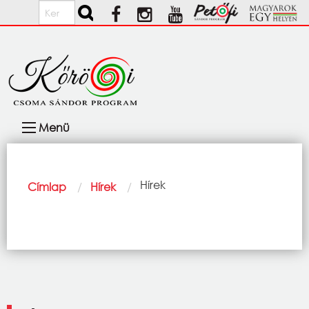
Ugrás a tartalomra
Keresés
Fő
Menü
navigáció
Morzsa
Current:
Hírek
Címlap
Hírek