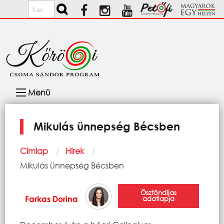
Ugrás a tartalomra
Keresés
Fő
Menü
navigáció
Mikulás ünnepség Bécsben
Morzsa
Címlap
Hírek
Current:
Mikulás ünnepség Bécsben
Ösztöndíjas
Farkas Dorina
adatlapja