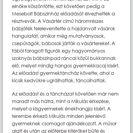
elnöke köszöntötte, ezt követően pedig a
Mesebolt Bábszínház előadását élvezhették a
résztvevők. A Vásártér című háromrészes
bábjáték felelevenítette a hajdanvolt vásárok
hangulatát, amikor még mutatványosok,
csepűrágók, bábosok járták a vásártereket. A
fából faragott figurák egy hagyományos
szoknyás bábszínpad ráncai közül bukkannak
elő, melyet mindig hangos gyermekkacaj kísért.
Az előadást gyermektáncház követte, ahol a
kicsik kedvükre ugrálhattak, táncolhattak.
Az előadást és a táncházat követően már nem
maradt más hátra, mint a Mikulás érkezése,
melyet a kisgyermekek énekhangja kísért. A
terembe érkező Mikulás minden jelenlévő
gyermeknek csomagot ajándékozott. A műsor
alatt és után az előtérbe kitérőket büfé és