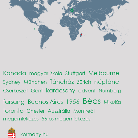
Kanada
Melbourne
magyar iskola
Stuttgart
Táncház
néptánc
Sydney
München
Zürich
karácsony
Cserkészet
Genf
advent
Nürnberg
Bécs
farsang
Buenos Aires
1956
Mikulás
toronto
Chester
Ausztrália
Montreál
megemlékezés
56-os megemlékezés
kormany.hu