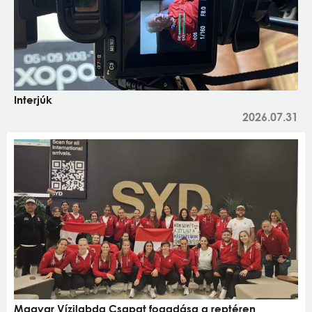
Interjúk
2026.07.31
Magyar Vízilabda Csapat fogadása a reptéren