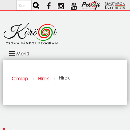
Ugrás a tartalomra
Keresés
Fő
Menü
navigáció
Morzsa
Current:
Hírek
Címlap
Hírek