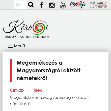
Ugrás a tartalomra
Keresés
Fő
Menü
navigáció
Megemlékezés a
Magyarországról elűzött
németekről
Morzsa
Címlap
Hírek
Current:
Megemlékezés a Magyarországról elűzött
németekről