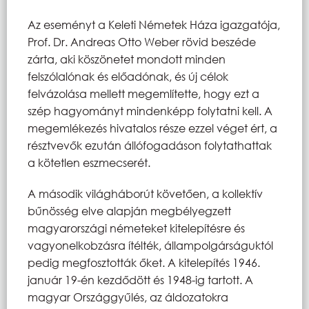
Az eseményt a Keleti Németek Háza igazgatója,
Prof. Dr. Andreas Otto Weber rövid beszéde
zárta, aki köszönetet mondott minden
felszólalónak és előadónak, és új célok
felvázolása mellett megemlítette, hogy ezt a
szép hagyományt mindenképp folytatni kell. A
megemlékezés hivatalos része ezzel véget ért, a
résztvevők ezután állófogadáson folytathattak
a kötetlen eszmecserét.
A második világháborút követően, a kollektív
bűnösség elve alapján megbélyegzett
magyarországi németeket kitelepítésre és
vagyonelkobzásra ítélték, állampolgárságuktól
pedig megfosztották őket. A kitelepítés 1946.
január 19-én kezdődött és 1948-ig tartott. A
magyar Országgyűlés, az áldozatokra