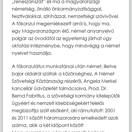
„reneszánszát” éli ma a magyarországi
németség, önálló önkormányzatisággal,
fesztiválokkal, színházzal, nemzetiségi szóvivővel.
A főkonzul megemlékezett arról is, hogy ma,
egy Magyarországon élő, német anyanyelvű
polgár az óvodától az egyetemig járhat úgy
oktatási intézménybe, hogy mindvégig a német
nyelvet használja.
A főkonzulátus munkatársai után német, illetve
bajor oldalról szóltak a közönséghez. A Német
Szövetségi Köztársaság részéről, Angela Merkel
kancellár üdvözletét tolmácsolva, Prod. Dr.
Bernd Fabritius, a szövetségi kormány kitelepülők
ügyéért és nemzeti kisebbségekért felelős
megbízottja szólt elsőként, aki rámutatott: 2001
és 2011 között háromszorosára emelkedett azok
száma, akik a két időpont között