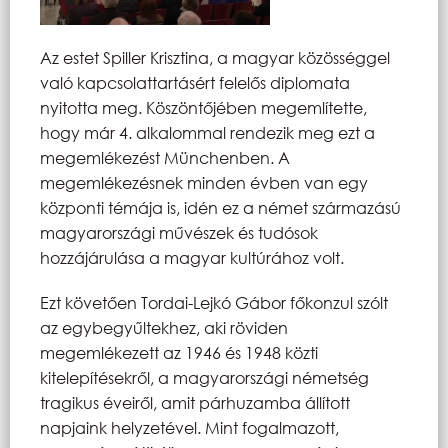
Az estet Spiller Krisztina, a magyar közösséggel
való kapcsolattartásért felelős diplomata
nyitotta meg. Köszöntőjében megemlítette,
hogy már 4. alkalommal rendezik meg ezt a
megemlékezést Münchenben. A
megemlékezésnek minden évben van egy
központi témája is, idén ez a német származású
magyarországi művészek és tudósok
hozzájárulása a magyar kultúrához volt.
Ezt követően Tordai-Lejkó Gábor főkonzul szólt
az egybegyűltekhez, aki röviden
megemlékezett az 1946 és 1948 közti
kitelepítésekről, a magyarországi németség
tragikus éveiről, amit párhuzamba állított
napjaink helyzetével. Mint fogalmazott,