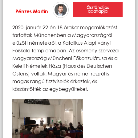
Ösztöndíjas
Pénzes Martin
adatlapja
2020. január 22-én 18 órakor megemlékezést
tartottak Münchenben a Magyarországról
elűzött németekről, a Katolikus Alapítványi
Főiskola templomában. Az esemény szervezői
Magyarország Müncheni Főkonzulátusa és a
Keleti Németek Háza (Haus des Deutschen
Ostens) voltak. Magyar és német részről is
magas rangú tisztviselők érkeztek, és
köszöntötték az egybegyűlteket.