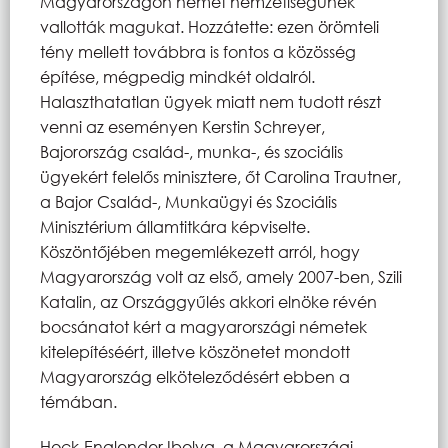
Magyarországon német nemzetiségűnek
vallották magukat. Hozzátette: ezen örömteli
tény mellett továbbra is fontos a közösség
építése, mégpedig mindkét oldalról.
Halaszthatatlan ügyek miatt nem tudott részt
venni az eseményen Kerstin Schreyer,
Bajorország család-, munka-, és szociális
ügyekért felelős minisztere, őt Carolina Trautner,
a Bajor Család-, Munkaügyi és Szociális
Minisztérium államtitkára képviselte.
Köszöntőjében megemlékezett arról, hogy
Magyarország volt az első, amely 2007-ben, Szili
Katalin, az Országgyűlés akkori elnöke révén
bocsánatot kért a magyarországi németek
kitelepítéséért, illetve köszönetet mondott
Magyarország elköteleződésért ebben a
témában.
Hock-Englender Ibolya, a Magyarországi