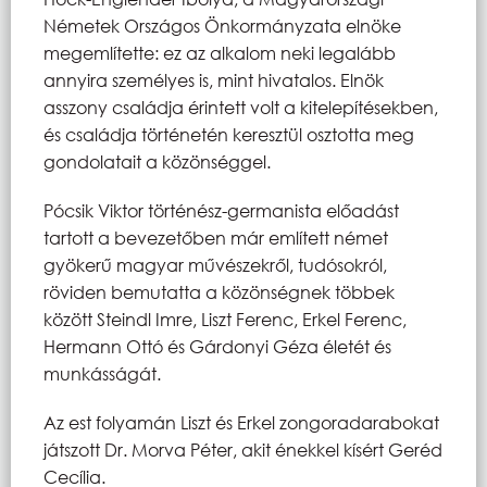
Németek Országos Önkormányzata elnöke
megemlítette: ez az alkalom neki legalább
annyira személyes is, mint hivatalos. Elnök
asszony családja érintett volt a kitelepítésekben,
és családja történetén keresztül osztotta meg
gondolatait a közönséggel.
Pócsik Viktor történész-germanista előadást
tartott a bevezetőben már említett német
gyökerű magyar művészekről, tudósokról,
röviden bemutatta a közönségnek többek
között Steindl Imre, Liszt Ferenc, Erkel Ferenc,
Hermann Ottó és Gárdonyi Géza életét és
munkásságát.
Az est folyamán Liszt és Erkel zongoradarabokat
játszott Dr. Morva Péter, akit énekkel kísért Geréd
Cecília.