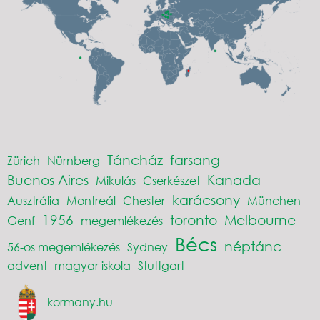
Táncház
farsang
Zürich
Nürnberg
Buenos Aires
Kanada
Mikulás
Cserkészet
karácsony
Ausztrália
Montreál
Chester
München
1956
toronto
Melbourne
Genf
megemlékezés
Bécs
néptánc
56-os megemlékezés
Sydney
advent
magyar iskola
Stuttgart
kormany.hu