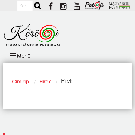
Ugrás a tartalomra
Keresés
Fő
Menü
navigáció
Morzsa
Current:
Hírek
Címlap
Hírek