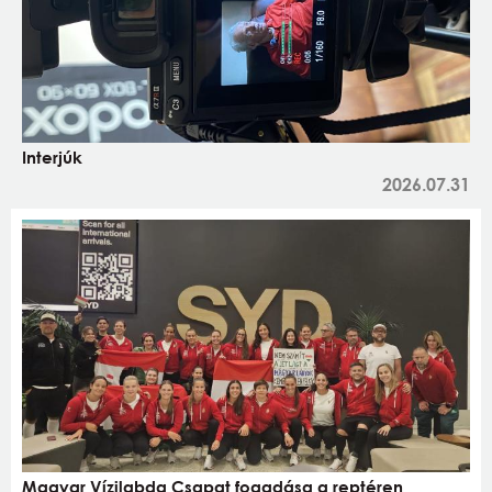
Interjúk
2026.07.31
Magyar Vízilabda Csapat fogadása a reptéren