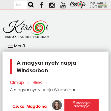
Ugrás a tartalomra
Keresés
Fő
Menü
navigáció
A magyar nyelv napja
Windsorban
Morzsa
Címlap
Hírek
Current:
A magyar nyelv napja Windsorban
Ösztöndíjas
Csukai Magdolna
adatlapja