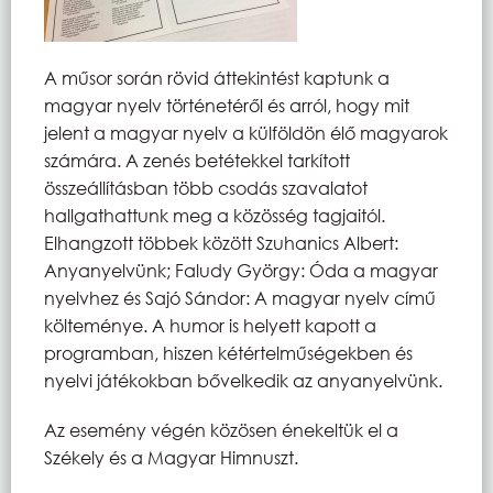
A műsor során rövid áttekintést kaptunk a
magyar nyelv történetéről és arról, hogy mit
jelent a magyar nyelv a külföldön élő magyarok
számára. A zenés betétekkel tarkított
összeállításban több csodás szavalatot
hallgathattunk meg a közösség tagjaitól.
Elhangzott többek között Szuhanics Albert:
Anyanyelvünk; Faludy György: Óda a magyar
nyelvhez és Sajó Sándor: A magyar nyelv című
költeménye. A humor is helyett kapott a
programban, hiszen kétértelműségekben és
nyelvi játékokban bővelkedik az anyanyelvünk.
Az esemény végén közösen énekeltük el a
Székely és a Magyar Himnuszt.