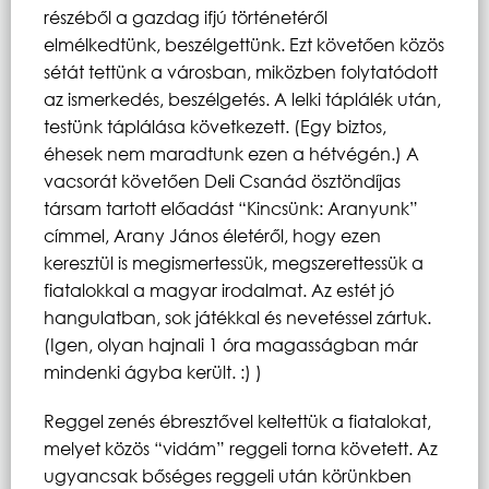
részéből a gazdag ifjú történetéről
elmélkedtünk, beszélgettünk. Ezt követően közös
sétát tettünk a városban, miközben folytatódott
az ismerkedés, beszélgetés. A lelki táplálék után,
testünk táplálása következett. (Egy biztos,
éhesek nem maradtunk ezen a hétvégén.)
A
vacsorát követően Deli Csanád ösztöndíjas
társam tartott előadást “Kincsünk: Aranyunk”
címmel, Arany János életéről, hogy ezen
keresztül is megismertessük, megszerettessük a
fiatalokkal a magyar irodalmat.
Az estét jó
hangulatban, sok játékkal és nevetéssel zártuk.
(Igen, olyan hajnali 1 óra magasságban már
mindenki ágyba került. :) )
Reggel zenés ébresztővel keltettük a fiatalokat,
melyet közös “vidám” reggeli torna követett. Az
ugyancsak bőséges reggeli után körünkben