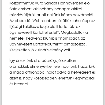
köszönthettük Vura Sándor Hannoverben élő
fiatalembert, aki néhány hónapos afrikai
missziós útjáról tartott nekünk képes beszámolót.
Az ebédidőt Wehnsenben töltöttük, ahol épp az
Ifjúsági Találkozó ideje alatt tartották az
úgynevezett Kartoffelfestet*. Megkóstoltuk a
németek kedvenc krumplis finomságát, az
úgynevezett Kartoffelpuffert** almaszósszal.
Kifejezetten jó kulináris élmény volt.
Így érkeztünk el a búcsúig: jóllakottan,
örömökkel, élményekkel tele indultunk haza, ki-ki
a maga otthonába, hálát adva a hétvégéért és
azért is, hogy közösségben lehettünk egymással
és Istennel.