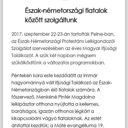
Észak-németországi fiatalok
között szolgáltunk
2017. szeptember 22-23-án tartották Peine-ban,
az Észak-Németországi Protestáns Lelkigondozói
Szolgálat szervezésében az éves Magyar Ifjúsági
Találkozót. A szűk két napban mégsem
szűkölködtünk a változatos programokban.
Pénteken kora este kezdődött az immár
hagyománnyá vált Ifjúsági Találkozó az Észak-
Németországban élő fiatalok számára. A
főszervező, Menkéné Pintér Magdolna
lelkipásztor otthona nyújtotta a kellemes,
barátságos, igazán otthonos légkört a
kikapcsolódni vágyó fiataloknak. Az estét
áhítattal kezdtük; a Máté evangéliuma 19.