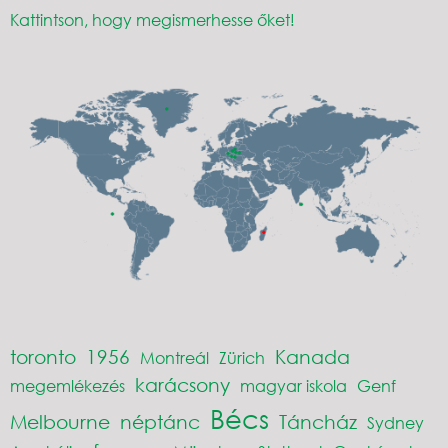
Kattintson, hogy megismerhesse őket!
toronto
1956
Kanada
Montreál
Zürich
karácsony
megemlékezés
magyar iskola
Genf
Bécs
Melbourne
néptánc
Táncház
Sydney