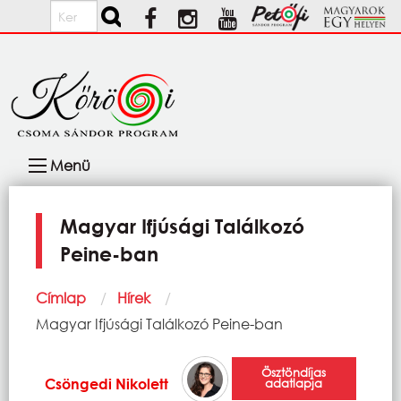
Ugrás a tartalomra
Keresés
Fő
Menü
navigáció
Magyar Ifjúsági Találkozó
Peine-ban
Morzsa
Címlap
Hírek
Current:
Magyar Ifjúsági Találkozó Peine-ban
Ösztöndíjas
Csöngedi Nikolett
adatlapja