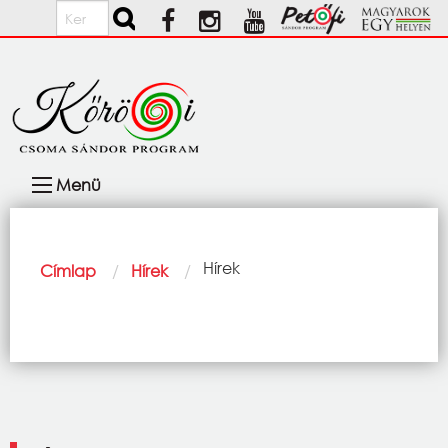
Ugrás a tartalomra
Keresés
Fő
Menü
navigáció
Morzsa
Current:
Hírek
Címlap
Hírek