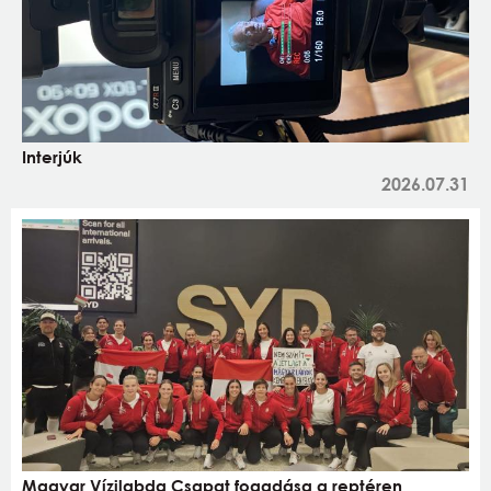
Interjúk
2026.07.31
Magyar Vízilabda Csapat fogadása a reptéren