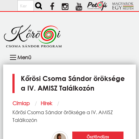
Ugrás a tartalomra
Keresés
Fő
Menü
navigáció
Kőrösi Csoma Sándor öröksége
a IV. AMISZ Találkozón
Morzsa
Címlap
Hírek
Current:
Kőrösi Csoma Sándor öröksége a IV. AMISZ
Találkozón
Ösztöndíjas