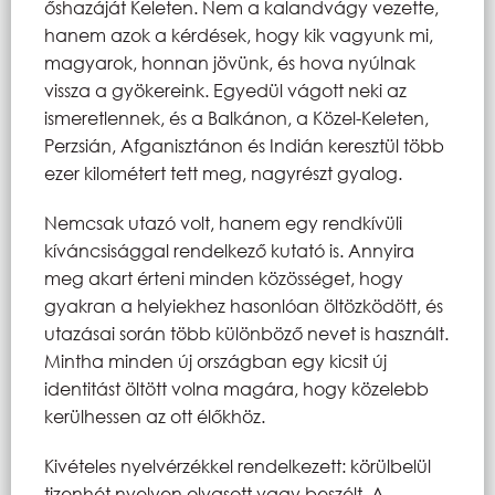
őshazáját Keleten. Nem a kalandvágy vezette,
hanem azok a kérdések, hogy kik vagyunk mi,
magyarok, honnan jövünk, és hova nyúlnak
vissza a gyökereink. Egyedül vágott neki az
ismeretlennek, és a Balkánon, a Közel-Keleten,
Perzsián, Afganisztánon és Indián keresztül több
ezer kilométert tett meg, nagyrészt gyalog.
Nemcsak utazó volt, hanem egy rendkívüli
kíváncsisággal rendelkező kutató is. Annyira
meg akart érteni minden közösséget, hogy
gyakran a helyiekhez hasonlóan öltözködött, és
utazásai során több különböző nevet is használt.
Mintha minden új országban egy kicsit új
identitást öltött volna magára, hogy közelebb
kerülhessen az ott élőkhöz.
Kivételes nyelvérzékkel rendelkezett: körülbelül
tizenhét nyelven olvasott vagy beszélt. A