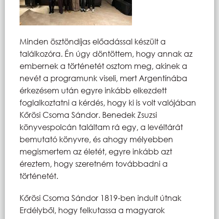
Minden ösztöndíjas előadással készült a
találkozóra. Én úgy döntöttem, hogy annak az
embernek a történetét osztom meg, akinek a
nevét a programunk viseli, mert Argentínába
érkezésem után egyre inkább elkezdett
foglalkoztatni a kérdés, hogy ki is volt valójában
Kőrösi Csoma Sándor. Benedek Zsuzsi
könyvespolcán találtam rá egy, a levéltárát
bemutató könyvre, és ahogy mélyebben
megismertem az életét, egyre inkább azt
éreztem, hogy szeretném továbbadni a
történetét.
Kőrösi Csoma Sándor 1819-ben indult útnak
Erdélyből, hogy felkutassa a magyarok