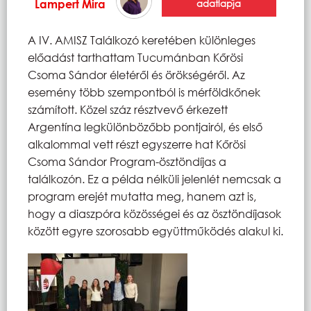
Lampert Mira
adatlapja
A IV. AMISZ Találkozó keretében különleges
előadást tarthattam Tucumánban Kőrösi
Csoma Sándor életéről és örökségéről. Az
esemény több szempontból is mérföldkőnek
számított. Közel száz résztvevő érkezett
Argentína legkülönbözőbb pontjairól, és első
alkalommal vett részt egyszerre hat Kőrösi
Csoma Sándor Program-ösztöndíjas a
találkozón. Ez a példa nélküli jelenlét nemcsak a
program erejét mutatta meg, hanem azt is,
hogy a diaszpóra közösségei és az ösztöndíjasok
között egyre szorosabb együttműködés alakul ki.