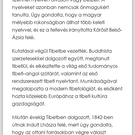
nyelveket azonban nemcsak önmagukért
tanulta. Úgy gondolta, hogy a magyar
mélyebb rokonságban állhat több keleti
nyelvvel, és ez a feltevés irányította Kőrösit Belső-
Ázsia felé.
Kutatásai végül Tibetbe vezették. Buddhista
szerzetesekkel dolgozott együtt, megtanult
tibetiül, és elkészítette a világ első tudományos
tibeti–angol szótárát, valamint az első
rendszerezett tibeti nyelvtant. Munkásságával
megalapozta a modern tibetológiát, és elsőként
hozta közelebb Európához a tibeti kultúra
gazdagságát.
Miután évekig Tibetben dolgozott, 1842-ben
útnak indult Lhásza felé, mert úgy gondolta,
hogy az ottani forrásokban végre választ