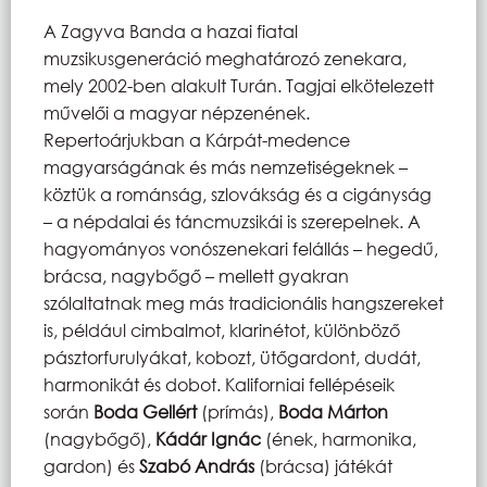
A Zagyva Banda a hazai fiatal
muzsikusgeneráció meghatározó zenekara,
mely 2002-ben alakult Turán. Tagjai elkötelezett
művelői a magyar népzenének.
Repertoárjukban a Kárpát-medence
magyarságának és más nemzetiségeknek –
köztük a románság, szlovákság és a cigányság
– a népdalai és táncmuzsikái is szerepelnek. A
hagyományos vonószenekari felállás – hegedű,
brácsa, nagybőgő – mellett gyakran
szólaltatnak meg más tradicionális hangszereket
is, például cimbalmot, klarinétot, különböző
pásztorfurulyákat, kobozt, ütőgardont, dudát,
harmonikát és dobot. Kaliforniai fellépéseik
során
Boda Gellért
(prímás),
Boda Márton
(nagybőgő),
Kádár Ignác
(ének, harmonika,
gardon) és
Szabó András
(brácsa) játékát