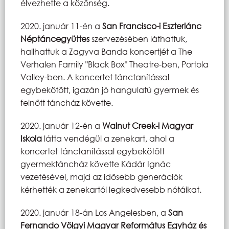
élvezhette a közönség.
2020. január 11-én a
San Francisco-i Eszterlánc
Néptáncegyüttes
szervezésében láthattuk,
hallhattuk a Zagyva Banda koncertjét a The
Verhalen Family "Black Box" Theatre-ben, Portola
Valley-ben. A koncertet tánctanítással
egybekötött, igazán jó hangulatú gyermek és
felnőtt táncház követte.
2020. január 12-én a
Walnut Creek-i Magyar
Iskola
látta vendégül a zenekart, ahol a
koncertet tánctanítással egybekötött
gyermektáncház követte Kádár Ignác
vezetésével, majd az idősebb generációk
kérhették a zenekartól legkedvesebb nótáikat.
2020. január 18-án Los Angelesben, a
San
Fernando Völgyi Magyar Református Egyház és