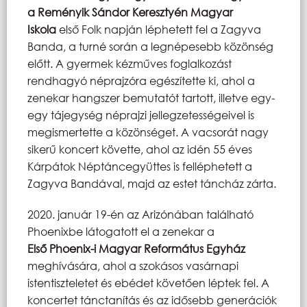
a Reményik Sándor Keresztyén Magyar
Iskola
első Folk napján léphetett fel a Zagyva
Banda, a turné során a legnépesebb közönség
előtt. A gyermek kézműves foglalkozást
rendhagyó néprajzóra egészítette ki, ahol a
zenekar hangszer bemutatót tartott, illetve egy-
egy tájegység néprajzi jellegzetességeivel is
megismertette a közönséget. A vacsorát nagy
sikerű koncert követte, ahol az idén 55 éves
Kárpátok Néptáncegyüttes is felléphetett a
Zagyva Bandával, majd az estet táncház zárta.
2020. január 19-én az Arizónában található
Phoenixbe látogatott el a zenekar a
Első Phoenix-i Magyar Református Egyház
meghívására, ahol a szokásos vasárnapi
istentiszteletet és ebédet követően léptek fel. A
koncertet tánctanítás és az idősebb generációk