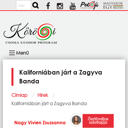
Ugrás a tartalomra
Keresés
Fő
Menü
navigáció
Kaliforniában járt a Zagyva
Banda
Morzsa
Címlap
Hírek
Current:
Kaliforniában járt a Zagyva Banda
Ösztöndíjas
Nagy Vivien Zsuzsanna
adatlapja