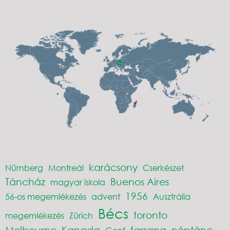
karácsony
Nürnberg
Montreál
Cserkészet
Táncház
Buenos Aires
magyar iskola
1956
56-os megemlékezés
advent
Ausztrália
Bécs
toronto
megemlékezés
Zürich
Melbourne
Kanada
farsang
néptánc