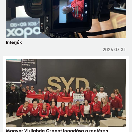
Interjúk
2026.07.31
Magyar Vízilabda Csapat fogadása a reptéren