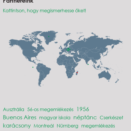
Partnereink
Kattintson, hogy megismerhesse őket!
1956
Ausztrália
56-os megemlékezés
Buenos Aires
néptánc
magyar iskola
Cserkészet
karácsony
Montreál
Nürnberg
megemlékezés