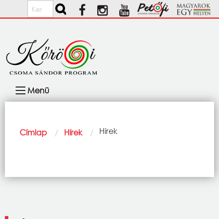
Ugrás a tartalomra
Keresés
Fő
Menü
navigáció
Morzsa
Current:
Hírek
Címlap
Hírek