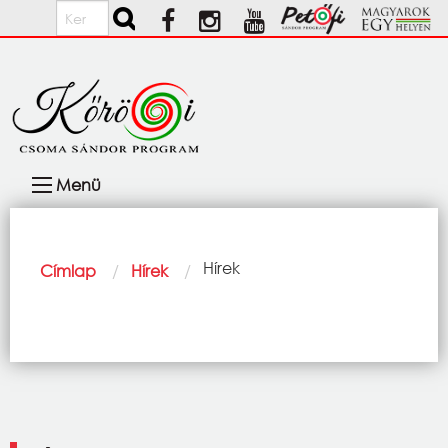
Ugrás a tartalomra
Keresés
Fő
Menü
navigáció
Morzsa
Current:
Hírek
Címlap
Hírek