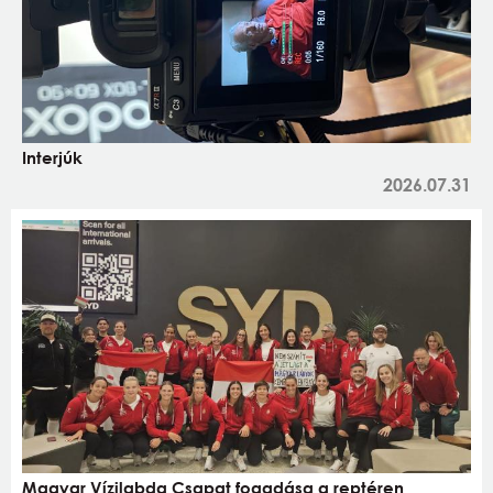
Interjúk
2026.07.31
Magyar Vízilabda Csapat fogadása a reptéren