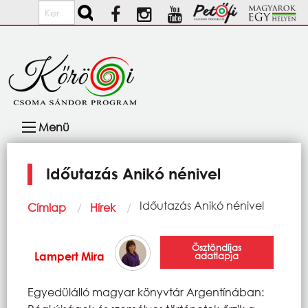
Ugrás a tartalomra
Keresés
Fő
Menü
navigáció
Időutazás Anikó nénivel
Morzsa
Current:
Időutazás Anikó nénivel
Címlap
Hírek
Ösztöndíjas
Lampert Mira
adatlapja
Egyedülálló magyar könyvtár Argentínában: