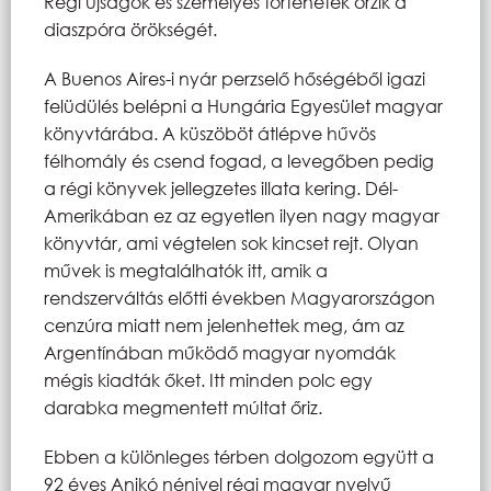
Régi újságok és személyes történetek őrzik a
diaszpóra örökségét.
A Buenos Aires-i nyár perzselő hőségéből igazi
felüdülés belépni a Hungária Egyesület magyar
könyvtárába. A küszöböt átlépve hűvös
félhomály és csend fogad, a levegőben pedig
a régi könyvek jellegzetes illata kering. Dél-
Amerikában ez az egyetlen ilyen nagy magyar
könyvtár, ami végtelen sok kincset rejt. Olyan
művek is megtalálhatók itt, amik a
rendszerváltás előtti években Magyarországon
cenzúra miatt nem jelenhettek meg, ám az
Argentínában működő magyar nyomdák
mégis kiadták őket. Itt minden polc egy
darabka megmentett múltat őriz.
Ebben a különleges térben dolgozom együtt a
92 éves Anikó nénivel régi magyar nyelvű