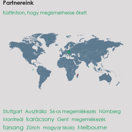
Partnereink
Kattintson, hogy megismerhesse őket!
Stuttgart
Ausztrália
56-os megemlékezés
Nürnberg
karácsony
Montreál
Genf
megemlékezés
farsang
Melbourne
Zürich
magyar iskola