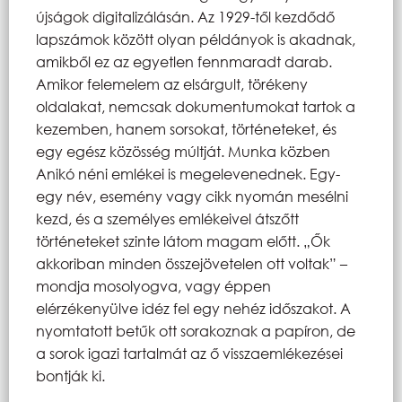
újságok digitalizálásán. Az 1929-től kezdődő
lapszámok között olyan példányok is akadnak,
amikből ez az egyetlen fennmaradt darab.
Amikor felemelem az elsárgult, törékeny
oldalakat, nemcsak dokumentumokat tartok a
kezemben, hanem sorsokat, történeteket, és
egy egész közösség múltját. Munka közben
Anikó néni emlékei is megelevenednek. Egy-
egy név, esemény vagy cikk nyomán mesélni
kezd, és a személyes emlékeivel átszőtt
történeteket szinte látom magam előtt. „Ők
akkoriban minden összejövetelen ott voltak” –
mondja mosolyogva, vagy éppen
elérzékenyülve idéz fel egy nehéz időszakot. A
nyomtatott betűk ott sorakoznak a papíron, de
a sorok igazi tartalmát az ő visszaemlékezései
bontják ki.