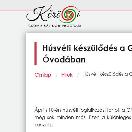
Ugrás a tartalomra
Fő
navigáció
Húsvéti készülődés a 
Óvodában
Morzsa
Current:
Húsvéti készülődés a
Címlap
Hírek
Április 10-én húsvéti foglalkozást tartott a G
még sok minden más. Ezen a különleges dél
konzul is.