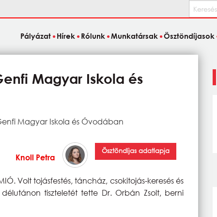
Keresés
Pályázat
Hírek
Rólunk
Munkatársak
Ösztöndíjasok
Genfi Magyar Iskola és
 Genfi Magyar Iskola és Óvodában
Ösztöndíjas adatlapja
Knoll Petra
MIÓ. Volt tojásfestés, táncház, csokitojás-keresés és
utánon tiszteletét tette Dr. Orbán Zsolt, berni