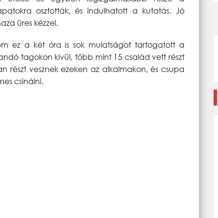
patokra osztották, és indulhatott a kutatás. Jó
haza üres kézzel.
m ez a két óra is sok mulatságot tartogatott a
andó tagokon kívül, több mint 15 család vett részt
an részt vesznek ezeken az alkalmakon, és csupa
emes csinálni.