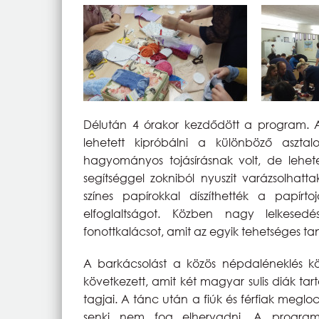
Délután 4 órakor kezdődött a program. 
lehetett kipróbálni a különböző aszta
hagyományos tojásírásnak volt, de lehetet
segítséggel zokniból nyuszit varázsolhatt
színes papírokkal díszíthették a papír
elfoglaltságot. Közben nagy lelkesedé
fonottkalácsot, amit az egyik tehetséges tan
A barkácsolást a közös népdaléneklés kö
következett, amit két magyar sulis diák t
tagjai. A tánc után a fiúk és férfiak meglo
senki nem fog elhervadni. A progra