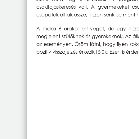
csokitojáskeresés volt. A gyermekeket csa
csapatok álltak össze, hiszen senki se ment 
A móka 6 órakor ért véget, de úgy hisze
megjelent szülőknek és gyerekeknek. Az áll
az eseményen. Öröm látni, hogy ilyen sok
pozitív visszajelzés érkezik tőlük. Ezért is érd