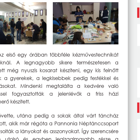
Az első egy órában többféle kézművestechnikát
loknál. A legnagyobb sikere természetesen a
t még nyuszis kosarat készíteni, egy kis felnőtt
ak a gyerekek, a legkisebbek pedig festékkel és
tojásokat. Mindenki megtalálta a kedvére való
ssel fogyasztották a jelenlévők a friss házi
erő készített.
vette, utána pedig a sokak által várt táncház
artott, akik már régóta a Pannonia Néptánccsoport
csolták a lányokat és asszonyokat. Így szerencsére
m utolsó és egyben legizgalmasabb része a