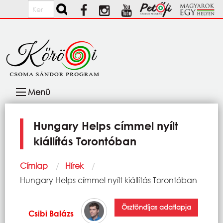
Ugrás a tartalomra
Keresés
Fő
Menü
navigáció
Hungary Helps címmel nyílt
kiállítás Torontóban
Morzsa
Címlap
Hírek
Current:
Hungary Helps címmel nyílt kiállítás Torontóban
Ösztöndíjas adatlapja
Csibi Balázs