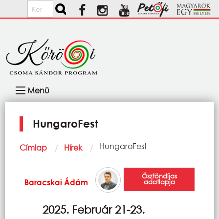
Ugrás a tartalomra
Keresés
Fő
Menü
navigáció
HungaroFest
Morzsa
Current:
HungaroFest
Címlap
Hírek
Ösztöndíjas
Baracskai Ádám
adatlapja
2025. Február 21-23.