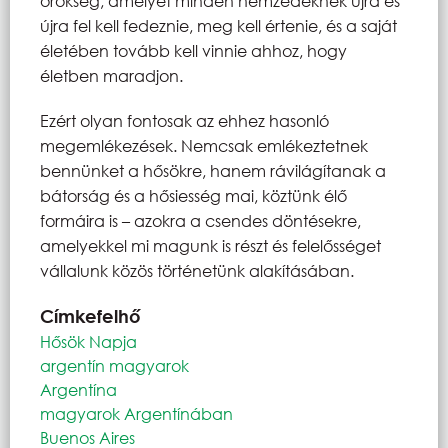
örökség, amelyet minden nemzedéknek újra és
újra fel kell fedeznie, meg kell értenie, és a saját
életében tovább kell vinnie ahhoz, hogy
életben maradjon.
Ezért olyan fontosak az ehhez hasonló
megemlékezések. Nemcsak emlékeztetnek
bennünket a hősökre, hanem rávilágítanak a
bátorság és a hősiesség mai, köztünk élő
formáira is – azokra a csendes döntésekre,
amelyekkel mi magunk is részt és felelősséget
vállalunk közös történetünk alakításában.
Címkefelhő
Hősök Napja
argentín magyarok
Argentína
magyarok Argentínában
Buenos Aires