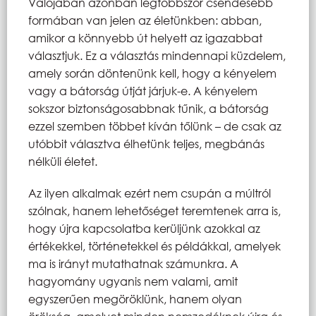
Valójában azonban legtöbbször csendesebb
formában van jelen az életünkben: abban,
amikor a könnyebb út helyett az igazabbat
választjuk. Ez a választás mindennapi küzdelem,
amely során döntenünk kell, hogy a kényelem
vagy a bátorság útját járjuk-e. A kényelem
sokszor biztonságosabbnak tűnik, a bátorság
ezzel szemben többet kíván tőlünk – de csak az
utóbbit választva élhetünk teljes, megbánás
nélküli életet.
Az ilyen alkalmak ezért nem csupán a múltról
szólnak, hanem lehetőséget teremtenek arra is,
hogy újra kapcsolatba kerüljünk azokkal az
értékekkel, történetekkel és példákkal, amelyek
ma is irányt mutathatnak számunkra. A
hagyomány ugyanis nem valami, amit
egyszerűen megöröklünk, hanem olyan