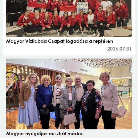
Magyar Vízilabda Csapat fogadása a reptéren
2026.07.31
Magyar nyugdíjas ausztrál módra