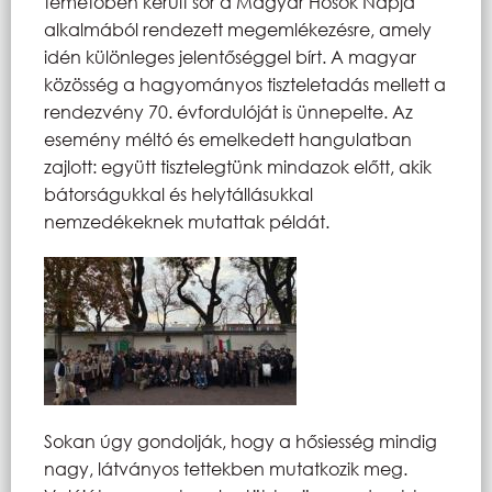
temetőben került sor a Magyar Hősök Napja
alkalmából rendezett megemlékezésre, amely
idén különleges jelentőséggel bírt. A magyar
közösség a hagyományos tiszteletadás mellett a
rendezvény 70. évfordulóját is ünnepelte. Az
esemény méltó és emelkedett hangulatban
zajlott: együtt tisztelegtünk mindazok előtt, akik
bátorságukkal és helytállásukkal
nemzedékeknek mutattak példát.
Sokan úgy gondolják, hogy a hősiesség mindig
nagy, látványos tettekben mutatkozik meg.