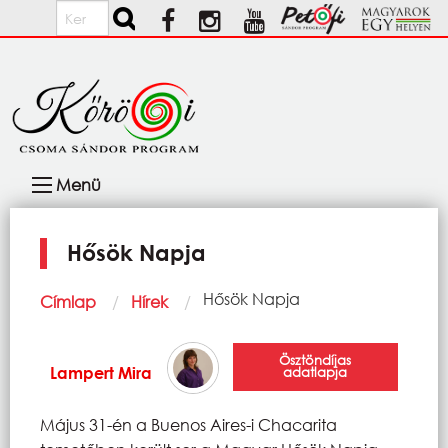
Ugrás a tartalomra
Keresés
Fő
Menü
navigáció
Hősök Napja
Morzsa
Current:
Hősök Napja
Címlap
Hírek
Ösztöndíjas
Lampert Mira
adatlapja
Május 31-én a Buenos Aires-i Chacarita