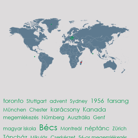
toronto
1956
farsang
Stuttgart
advent
Sydney
karácsony
Kanada
München
Chester
megemlékezés
Nürnberg
Ausztrália
Genf
Bécs
néptánc
magyar iskola
Montreál
Zürich
Táncház
Mikulás
Cserkészet
56-os megemlékezés