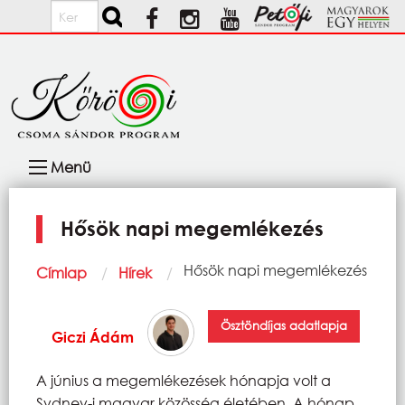
Ugrás a tartalomra
Keresés
Fő
Menü
navigáció
Hősök napi megemlékezés
Morzsa
Current:
Hősök napi megemlékezés
Címlap
Hírek
Ösztöndíjas adatlapja
Giczi Ádám
A június a megemlékezések hónapja volt a
Sydney-i magyar közösség életében. A hónap