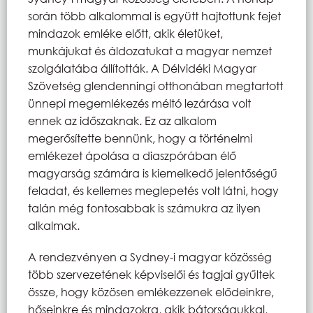
során több alkalommal is együtt hajtottunk fejet
mindazok emléke előtt, akik életüket,
munkájukat és áldozatukat a magyar nemzet
szolgálatába állították. A Délvidéki Magyar
Szövetség glendenningi otthonában megtartott
ünnepi megemlékezés méltó lezárása volt
ennek az időszaknak. Ez az alkalom
megerősítette bennünk, hogy a történelmi
emlékezet ápolása a diaszpórában élő
magyarság számára is kiemelkedő jelentőségű
feladat, és kellemes meglepetés volt látni, hogy
talán még fontosabbak is számukra az ilyen
alkalmak.
A rendezvényen a Sydney-i magyar közösség
több szervezetének képviselői és tagjai gyűltek
össze, hogy közösen emlékezzenek elődeinkre,
hőseinkre és mindazokra, akik bátorságukkal,