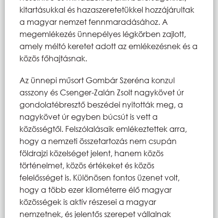
kitartásukkal és hazaszeretetükkel hozzájárultak
a magyar nemzet fennmaradásához. A
megemlékezés ünnepélyes légkörben zajlott,
amely méltó keretet adott az emlékezésnek és a
közös főhajtásnak.
Az ünnepi műsort Gombár Szeréna konzul
asszony és Csenger-Zalán Zsolt nagykövet úr
gondolatébresztő beszédei nyitották meg, a
nagykövet úr egyben búcsút is vett a
közösségtől. Felszólalásaik emlékeztettek arra,
hogy a nemzeti összetartozás nem csupán
földrajzi közelséget jelent, hanem közös
történelmet, közös értékeket és közös
felelősséget is. Különösen fontos üzenet volt,
hogy a több ezer kilométerre élő magyar
közösségek is aktív részesei a magyar
nemzetnek, és jelentős szerepet vállalnak