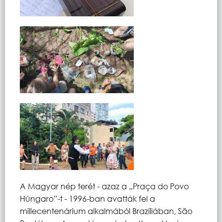
A Magyar nép terét - azaz a „Praça do Povo
Húngaro”-t - 1996-ban avatták fel a
millecentenárium alkalmából Brazíliában, São