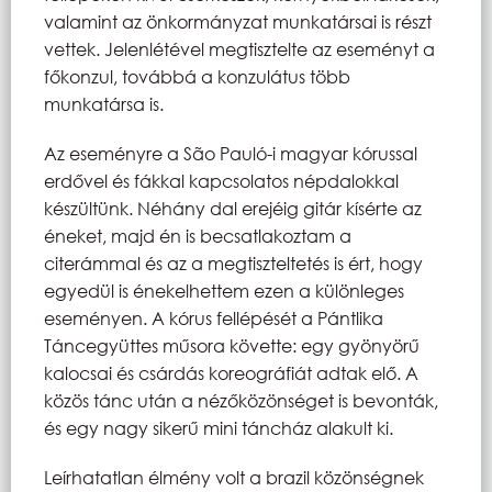
valamint az önkormányzat munkatársai is részt
vettek. Jelenlétével megtisztelte az eseményt a
főkonzul, továbbá a konzulátus több
munkatársa is.
Az eseményre a São Pauló-i magyar kórussal
erdővel és fákkal kapcsolatos népdalokkal
készültünk. Néhány dal erejéig gitár kísérte az
éneket, majd én is becsatlakoztam a
citerámmal és az a megtiszteltetés is ért, hogy
egyedül is énekelhettem ezen a különleges
eseményen. A kórus fellépését a Pántlika
Táncegyüttes műsora követte: egy gyönyörű
kalocsai és csárdás koreográfiát adtak elő. A
közös tánc után a nézőközönséget is bevonták,
és egy nagy sikerű mini táncház alakult ki.
Leírhatatlan élmény volt a brazil közönségnek