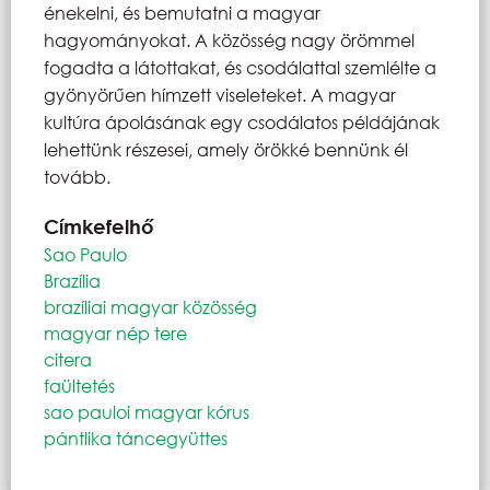
énekelni, és bemutatni a magyar
hagyományokat. A közösség nagy örömmel
fogadta a látottakat, és csodálattal szemlélte a
gyönyörűen hímzett viseleteket. A magyar
kultúra ápolásának egy csodálatos példájának
lehettünk részesei, amely örökké bennünk él
tovább.
Címkefelhő
Sao Paulo
Brazília
brazíliai magyar közösség
magyar nép tere
citera
faültetés
sao pauloi magyar kórus
pántlika táncegyüttes