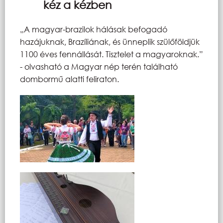
kéz a kézben
„A magyar-brazilok hálásak befogadó
hazájuknak, Brazíliának, és ünneplik szülőföldjük
1100 éves fennállását. Tisztelet a magyaroknak.”
- olvasható a Magyar nép terén található
dombormű alatti feliraton.