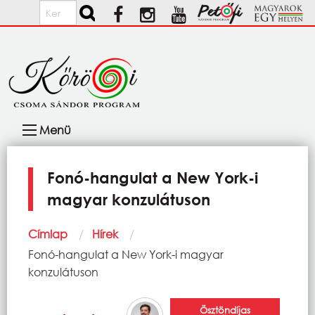
Ugrás a tartalomra
Keresés
Fő
Menü
navigáció
Fonó-hangulat a New York-i
magyar konzulátuson
Morzsa
Címlap
Hírek
Current:
Fonó-hangulat a New York-i magyar
konzulátuson
Ösztöndíjas