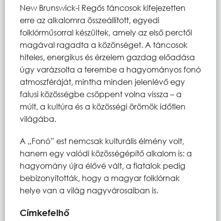
New Brunswick-i Regős táncosok kifejezetten
erre az alkalomra összeállított, egyedi
folklórműsorral készültek, amely az első perctől
magával ragadta a közönséget. A táncosok
hiteles, energikus és érzelem gazdag előadása
úgy varázsolta a terembe a hagyományos fonó
atmoszféráját, mintha minden jelenlévő egy
falusi közösségbe csöppent volna vissza – a
múlt, a kultúra és a közösségi örömök időtlen
világába.
A „Fonó” est nemcsak kulturális élmény volt,
hanem egy valódi közösségépítő alkalom is: a
hagyomány újra élővé vált, a fiatalok pedig
bebizonyították, hogy a magyar folklórnak
helye van a világ nagyvárosaiban is.
Címkefelhő