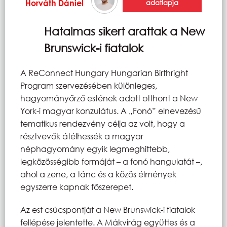
Horváth Dániel
adatlapja
Hatalmas sikert arattak a New
Brunswick-i fiatalok
A ReConnect Hungary Hungarian Birthright
Program szervezésében különleges,
hagyományőrző estének adott otthont a New
York-i magyar konzulátus. A „Fonó” elnevezésű
tematikus rendezvény célja az volt, hogy a
résztvevők átélhessék a magyar
néphagyomány egyik legmeghittebb,
legközösségibb formáját – a fonó hangulatát –,
ahol a zene, a tánc és a közös élmények
egyszerre kapnak főszerepet.
Az est csúcspontját a New Brunswick-i fiatalok
fellépése jelentette. A Mákvirág együttes és a