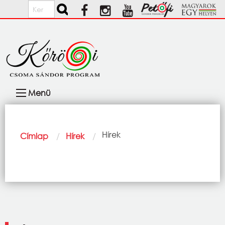
Ugrás a tartalomra
Keresés
Fő
Menü
navigáció
Morzsa
Current:
Hírek
Címlap
Hírek