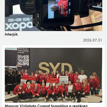
Interjúk
2026.07.31
Magyar Vízilabda Csapat fogadása a reptéren