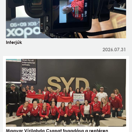
Interjúk
2026.07.31
Magyar Vízilabda Csapat fogadása a reptéren