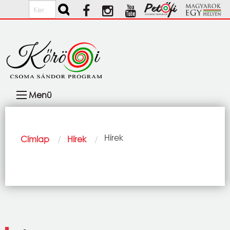
Ugrás a tartalomra
Keresés
Fő
Menü
navigáció
Morzsa
Current:
Hírek
Címlap
Hírek