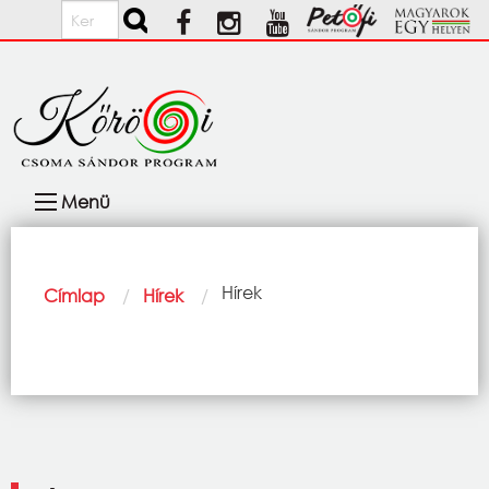
Ugrás a tartalomra
Keresés
Fő
Menü
navigáció
Morzsa
Current:
Hírek
Címlap
Hírek