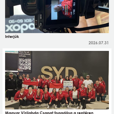
Interjúk
2026.07.31
Magyar Vízilabda Csapat fogadása a reptéren