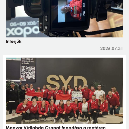
Interjúk
2026.07.31
Magyar Vízilabda Csapat fogadása a reptéren