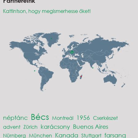
Partnereink
Kattintson, hogy megismerhesse őket!
Bécs
néptánc
1956
Montreál
Cserkészet
karácsony
Buenos Aires
advent
Zürich
Kanada
farsang
Nürnberg
München
Stuttgart