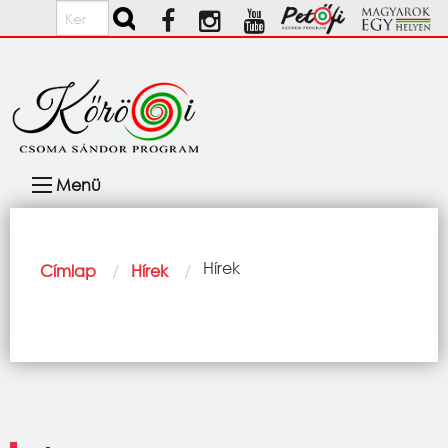
Ugrás a tartalomra
Keresés
Fő
Menü
navigáció
Morzsa
Current:
Hírek
Címlap
Hírek