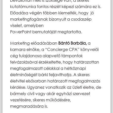
bevallottan neki is szüksége van, a sikeres
kutatómunka fontos részét képezi számára ez is.
Előadása végén többen kiemelték, hogy jó
marketingfogásnak bizonyult a csodaszép
viselet, amelyben
PowerPoint bemutatóját megtartotta.
Marketing előadásában
Bántó Borbála,
a
kamara elnöke, a “Concierge CPA” könyvelői
cég tulajdonosa alapvető támpontok
felvázolásával érzékeltette, hogy határozottan
megfogalmazott célokkal a hétköznapi
életminőségét bárki feljavíthatja. A sikeres
életvitel elsősorban határozott megfogalmazás
kérdése. Ugyanez vonatkozik az üzleti életre, de
bármely civil vagy akár egyházi szervezet
vezetésére, sikeres működésére,
megmaradására is.