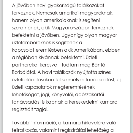
A jövőben havi gyakoriságú találkozókat
terveznek. Nemcsak amerikai-magyaroknak,
hanem olyan amerikaiaknak is segíteni
szeretnének, akik Magyarországon terveznek
befektetni a jövőben. Ugyanígy olyan magyar
üzletembereknek is segítenek a
kapcsolatteremtésben akik Amerikában, ebben
a régióban kívánnak befektetni, üzleti
partnereket keresve – tudtam meg Bántó
Borbálától. A havi találkozók nyújtotta színes
üzleti előadásokon túl személyes tanácsadást, új
üzleti kapcsolatok megteremtésének
lehetőségét, jogi, könyvelői, adószakértői
tanácsadást is kapnak a kereskedelmi kamara
regisztrált tagjai.
További információ, a kamara hírlevelére való
feliratkozás, valamint regisztrálási lehetőség a