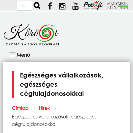
Ugrás a tartalomra
Keresés
Fő
Menü
navigáció
Egészséges vállalkozások,
egészséges
cégtulajdonosokkal
Morzsa
Címlap
Hírek
Current:
Egészséges vállalkozások, egészséges
cégtulajdonosokkal