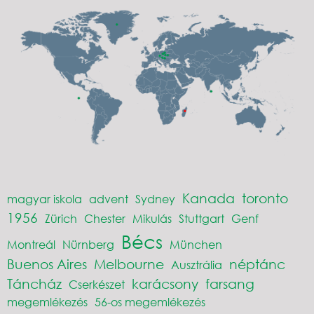
Kanada
toronto
magyar iskola
advent
Sydney
1956
Zürich
Chester
Mikulás
Stuttgart
Genf
Bécs
Montreál
Nürnberg
München
Buenos Aires
Melbourne
néptánc
Ausztrália
Táncház
karácsony
farsang
Cserkészet
megemlékezés
56-os megemlékezés