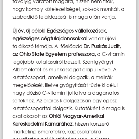
tavalyig váratott magára, hiszen nem titok,
hogy komoly kötelezettséget, sok-sok munkát, a
szabadidő feláldozását is maga után vonja.
Új év, új célok! Egészséges vállalkozások,
egészséges cégtulajdonosokkal
volt az újévi
találkozó témája. A főelőadó
Dr. Puskás Judit,
az Ohio State Egyetem professzora,
a C-vitamin
legújabb kutatásairól beszélt, Szentgyörgyi
Albert életét és munkásságát alapul véve. A
kutatócsoport, amellyel dolgozik, a mellrák
megelőzését, illetve gyógyítását tűzte ki célul
nagy dózisú C-vitamint juttatva a daganatos
sejtekhez. Az eljárás kidolgozásán egy egész
kutatócsoporttal dolgozik. Kutatóként ő maga is
csatlakozott az
Ohiói Magyar-Amerikai
Kereskedelmi Kamarához,
hiszen korszerű
marketing ismeretekre, kapcsolatokra