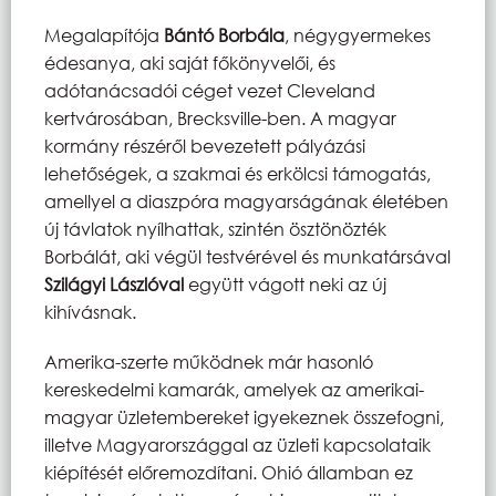
Megalapítója
Bántó Borbála
, négygyermekes
édesanya, aki saját főkönyvelői, és
adótanácsadói céget vezet Cleveland
kertvárosában, Brecksville-ben. A magyar
kormány részéről bevezetett pályázási
lehetőségek, a szakmai és erkölcsi támogatás,
amellyel a diaszpóra magyarságának életében
új távlatok nyílhattak, szintén ösztönözték
Borbálát, aki végül testvérével és munkatársával
Szilágyi Lászlóval
együtt vágott neki az új
kihívásnak.
Amerika-szerte működnek már hasonló
kereskedelmi kamarák, amelyek az amerikai-
magyar üzletembereket igyekeznek összefogni,
illetve Magyarországgal az üzleti kapcsolataik
kiépítését előremozdítani. Ohió államban ez