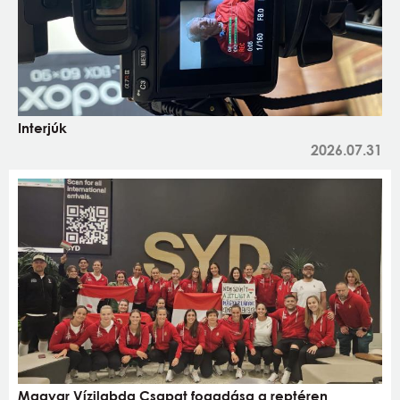
Interjúk
2026.07.31
Magyar Vízilabda Csapat fogadása a reptéren