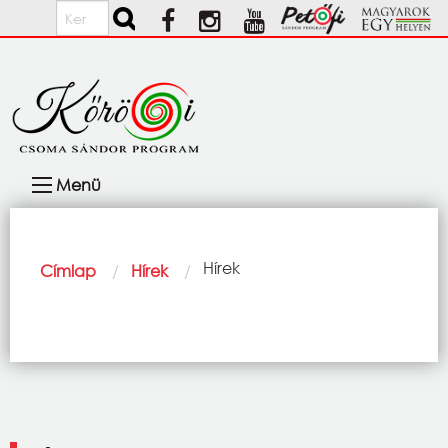
Ugrás a tartalomra
Keresés
Fő
Menü
navigáció
Morzsa
Current:
Hírek
Címlap
Hírek