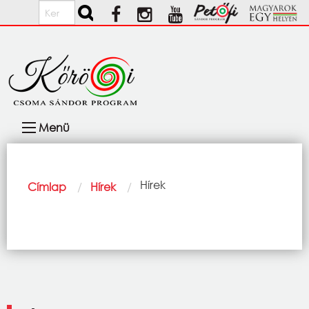
Ugrás a tartalomra
Keresés
Fő
Menü
navigáció
Morzsa
Current:
Hírek
Címlap
Hírek