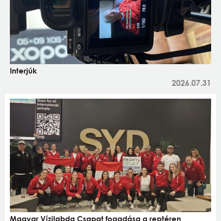
Interjúk
2026.07.31
Magyar Vízilabda Csapat fogadása a reptéren