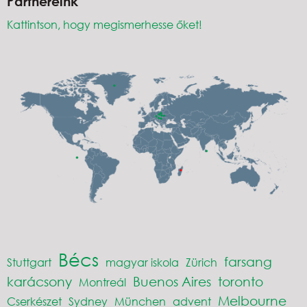
Partnereink
Kattintson, hogy megismerhesse őket!
Bécs
farsang
Stuttgart
magyar iskola
Zürich
karácsony
Buenos Aires
toronto
Montreál
Melbourne
Cserkészet
Sydney
München
advent