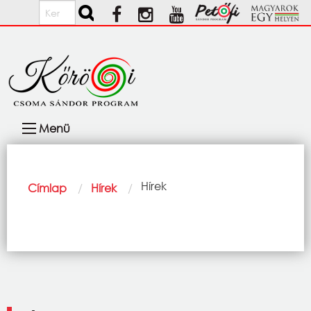
Ugrás a tartalomra
Keresés
Fő
Menü
navigáció
Morzsa
Current:
Hírek
Címlap
Hírek