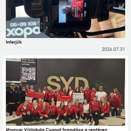
Interjúk
2026.07.31
Magyar Vízilabda Csapat fogadása a reptéren