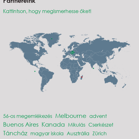
Partnereink
Kattintson, hogy megismerhesse őket!
Melbourne
56-os megemlékezés
advent
Buenos Aires
Kanada
Mikulás
Cserkészet
Táncház
magyar iskola
Ausztrália
Zürich