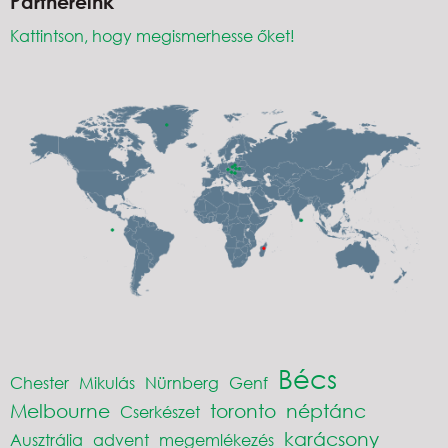
Partnereink
Kattintson, hogy megismerhesse őket!
Bécs
Chester
Mikulás
Nürnberg
Genf
Melbourne
toronto
néptánc
Cserkészet
karácsony
Ausztrália
advent
megemlékezés