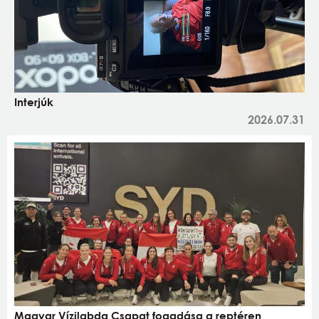
Interjúk
2026.07.31
Magyar Vízilabda Csapat fogadása a reptéren