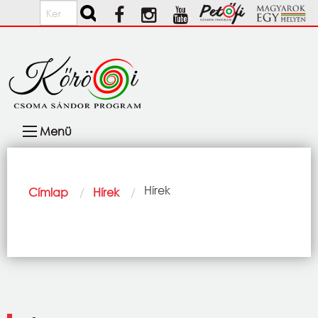
Ugrás a tartalomra
Keresés
Fő
Menü
navigáció
Morzsa
Current:
Hírek
Címlap
Hírek