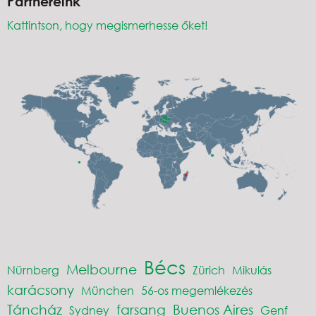
Partnereink
Kattintson, hogy megismerhesse őket!
Bécs
Melbourne
Nürnberg
Zürich
Mikulás
karácsony
München
56-os megemlékezés
Táncház
farsang
Buenos Aires
Sydney
Genf