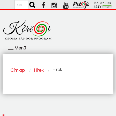
Ugrás a tartalomra
Keresés
Fő
Menü
navigáció
Morzsa
Current:
Hírek
Címlap
Hírek