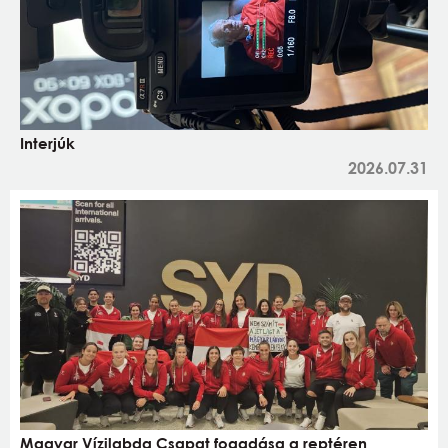
Interjúk
2026.07.31
Magyar Vízilabda Csapat fogadása a reptéren