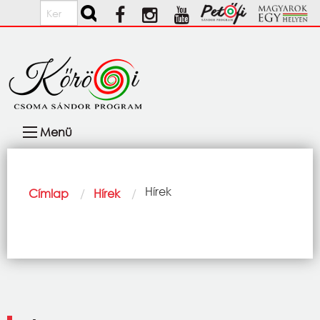
Ugrás a tartalomra
Keresés
Fő
Menü
navigáció
Morzsa
Current:
Hírek
Címlap
Hírek