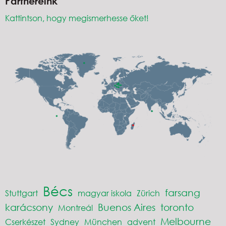
Partnereink
Kattintson, hogy megismerhesse őket!
Bécs
farsang
Stuttgart
magyar iskola
Zürich
karácsony
Buenos Aires
toronto
Montreál
Melbourne
Cserkészet
Sydney
München
advent