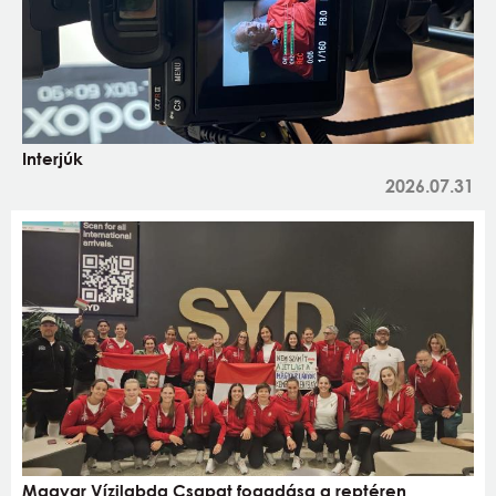
Interjúk
2026.07.31
Magyar Vízilabda Csapat fogadása a reptéren