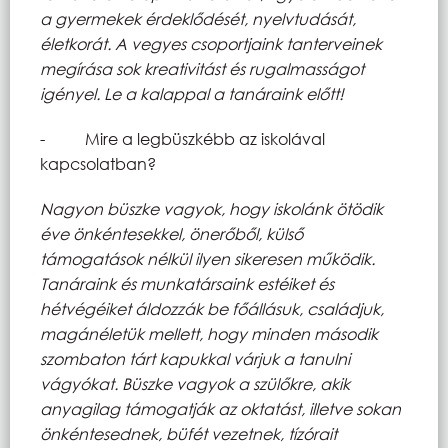
a gyermekek érdeklődését, nyelvtudását,
életkorát. A vegyes csoportjaink tanterveinek
megírása sok kreativitást és rugalmasságot
igényel. Le a kalappal a tanáraink előtt!
- Mire a legbüszkébb az iskolával
kapcsolatban?
Nagyon büszke vagyok, hogy iskolánk ötödik
éve önkéntesekkel, önerőből, külső
támogatások nélkül ilyen sikeresen működik.
Tanáraink és munkatársaink estéiket és
hétvégéiket áldozzák be főállásuk, családjuk,
magánéletük mellett, hogy minden második
szombaton tárt kapukkal várjuk a tanulni
vágyókat. Büszke vagyok a szülőkre, akik
anyagilag támogatják az oktatást, illetve sokan
önkéntesednek, büfét vezetnek, tízórait