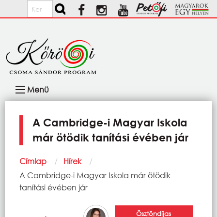
Ugrás a tartalomra
Keresés
Fő
Menü
navigáció
A Cambridge-i Magyar Iskola
már ötödik tanítási évében jár
Morzsa
Címlap
Hírek
Current:
A Cambridge-i Magyar Iskola már ötödik
tanítási évében jár
Ösztöndíjas