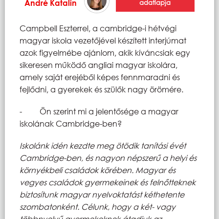
André Katalin
adatlapja
Campbell Eszterrel, a cambridge-i hétvégi
magyar iskola vezetőjével készített interjúmat
azok figyelmébe ajánlom, akik kíváncsiak egy
sikeresen működő angliai magyar iskolára,
amely saját erejéből képes fennmaradni és
fejlődni, a gyerekek és szülők nagy örömére.
- Ön szerint mi a jelentősége a magyar
iskolának Cambridge-ben?
Iskolánk idén kezdte meg ötödik tanítási évét
Cambridge-ben, és nagyon népszerű a helyi és
környékbeli családok körében. Magyar és
vegyes családok gyermekeinek és felnőtteknek
biztosítunk magyar nyelvoktatást kéthetente
szombatonként. Célunk, hogy a két- vagy
többnyelvű gyermekeknek átadjuk az