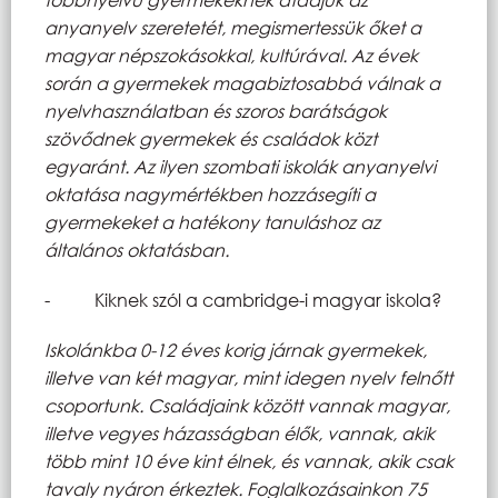
anyanyelv szeretetét, megismertessük őket a
magyar népszokásokkal, kultúrával. Az évek
során a gyermekek magabiztosabbá válnak a
nyelvhasználatban és szoros barátságok
szövődnek gyermekek és családok közt
egyaránt. Az ilyen szombati iskolák anyanyelvi
oktatása nagymértékben hozzásegíti a
gyermekeket a hatékony tanuláshoz az
általános oktatásban.
- Kiknek szól a cambridge-i magyar iskola?
Iskolánkba 0-12 éves korig járnak gyermekek,
illetve van két magyar, mint idegen nyelv felnőtt
csoportunk. Családjaink között vannak magyar,
illetve vegyes házasságban élők, vannak, akik
több mint 10 éve kint élnek, és vannak, akik csak
tavaly nyáron érkeztek. Foglalkozásainkon 75