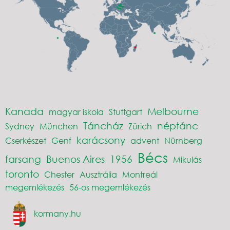
Kanada
Melbourne
magyar iskola
Stuttgart
Táncház
néptánc
Sydney
München
Zürich
karácsony
Cserkészet
Genf
advent
Nürnberg
Bécs
farsang
Buenos Aires
1956
Mikulás
toronto
Chester
Ausztrália
Montreál
megemlékezés
56-os megemlékezés
kormany.hu