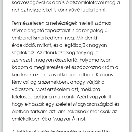
kedvességével és derűs életszemléletével még a
nehéz helyzeteket is könnyűvé tudja tenni.
Természetesen a nehézségek mellett számos
szívmelengető tapasztalat is ér: rengeteg új
emberrel ismerkedtem meg. Mindenki
érdeklődő, nyitott, és a legtöbbjük nagyon
segítőkész. Az itteni közösség tényleg jól
szervezett, nagyon összetartó. Folyamatosan
kapom a megkereséseket és záporoznak rám a
kérdések az óhazával kapcsolatban. Különös
fény csillog a szemekben, ahogy várják a
válaszom. Most érzékelem azt, mekkora
felelősséggel jár a munkánk. Azért vagyok itt,
hogy elhozzak egy szeletet Magyarországból és
életben tartsam azt, ami sokaknak már csak az
emlékeikben él: a Magyar Álmot.
A találkozók alfa és ómegája a Magyar Ház