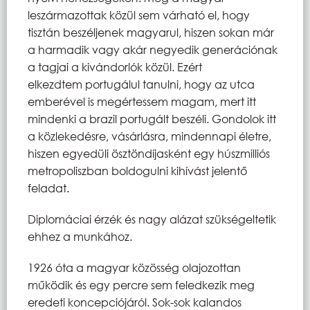
leszármazottak közül sem várható el, hogy
tisztán beszéljenek magyarul, hiszen sokan már
a harmadik vagy akár negyedik generációnak
a tagjai a kivándorlók közül. Ezért
elkezdtem portugálul tanulni, hogy az utca
emberével is megértessem magam, mert itt
mindenki a brazil portugált beszéli. Gondolok itt
a közlekedésre, vásárlásra, mindennapi életre,
hiszen egyedüli ösztöndíjasként egy húszmilliós
metropoliszban boldogulni kihívást jelentő
feladat.
Diplomáciai érzék és nagy alázat szükségeltetik
ehhez a munkához.
1926 óta a magyar közösség olajozottan
működik és egy percre sem feledkezik meg
eredeti koncepciójáról. Sok-sok kalandos