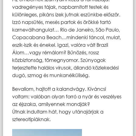
vadregényes tájak, napbarnított testek és
különleges, pikáns ízek jutnak eszünkbe először.
Izzó napsütés, mesés partok és örökké tartó
karneválhangulat… Rio de Janeiro, São Paulo,
Copacabana Beach…mindenki táncol, mulat,
eszik-iszik és énekel. Igazi, valóra vált Brazil
Álom…vagy rémálom? Bűnözés, rossz
közbiztonság, tömegnyomor. Szúnyogok
terjesztette halálos vírusok, állandó közlekedési
dugó, szmog és munkanélküliség.
Bevallom, hajtott a kalandvágy. Kíváncsi
voltam: valóban olyan forró a nyár és veszélyes
az éjszaka, amilyennek mondják?
Útnak indultam hát, hogy utánajárjak a
sztereotípiáknak.