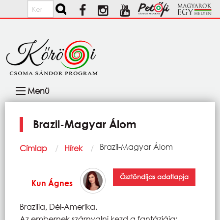
Ugrás a tartalomra
Keresés
Fő
Menü
navigáció
Brazil-Magyar Álom
Morzsa
Current:
Brazil-Magyar Álom
Címlap
Hírek
Ösztöndíjas adatlapja
Kun Ágnes
Brazília, Dél-Amerika.
Az embernek szárnyalni kezd a fantáziája: