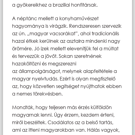
a gyökereikhez a brazíliai honfitársak.
A néptánc mellett a konyhaművészet
hagyománya is virágzik. Rendszeresen szervezik
az ún. „magyar vacsorákat”, ahol tradicionális
hazai étkek kerülnek az asztalra mindenki nagy
örömére. Jó ízek mellett elevenítjük fel a múltat
és tervezzük a jövőt. Sokan szeretnének
hazaköltözni és megszerezni
az állampolgárságot, melynek alapfeltétele a
magyar nyelvtudás. Ezért is olyan megtisztelő
az, hogy közvetlen segítséget nyújthatok ebben
a nemes törekvésben.
Mondták, hogy teljesen más érzés külföldön
magyarnak lenni. Úgy érzem, kezdem érteni,
miről beszéltek. Csodálatos az a belső tartás,
ami az itteni magyarokban van. Hálás vagyok,