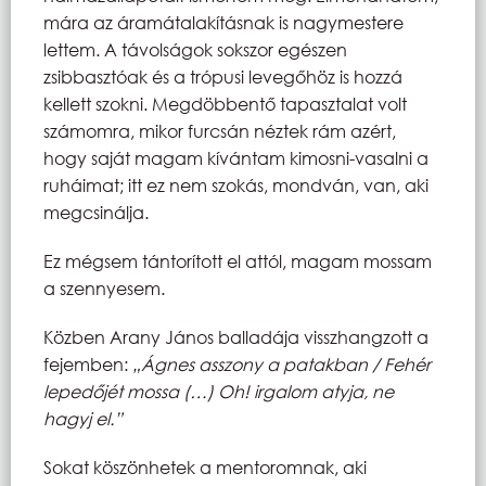
mára az áramátalakításnak is nagymestere
lettem. A távolságok sokszor egészen
zsibbasztóak és a trópusi levegőhöz is hozzá
kellett szokni. Megdöbbentő tapasztalat volt
számomra, mikor furcsán néztek rám azért,
hogy saját magam kívántam kimosni-vasalni a
ruháimat; itt ez nem szokás, mondván, van, aki
megcsinálja.
Ez mégsem tántorított el attól, magam mossam
a szennyesem.
Közben Arany János balladája visszhangzott a
fejemben:
„
Ágnes asszony a patakban / Fehér
lepedőjét mossa (…)
Oh! irgalom atyja, ne
hagyj el.”
Sokat köszönhetek a mentoromnak, aki