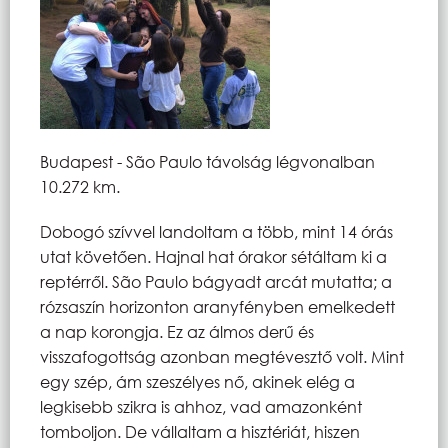
Budapest - São Paulo távolság légvonalban
10.272 km.
Dobogó szívvel landoltam a több, mint 14 órás
utat követően. Hajnal hat órakor sétáltam ki a
reptérről. São Paulo bágyadt arcát mutatta; a
rózsaszín horizonton aranyfényben emelkedett
a nap korongja. Ez az álmos derű és
visszafogottság azonban megtévesztő volt. Mint
egy szép, ám szeszélyes nő, akinek elég a
legkisebb szikra is ahhoz, vad amazonként
tomboljon. De vállaltam a hisztériát, hiszen