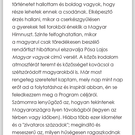
történetet hallottam és boldog vagyok, hogy
része lehetek ennek a csodának. Elképesztő
érzés hallani, mikor a cserkészgyűlésen
a gyerekek teli torokból éneklik a Magyar
Himnuszt. Szinte felfoghatatlan, mikor
a magyarul csak töredékesen beszélő
rendőrtiszt hibátlanul elszavalja Pósa Lajos
Magyar vagyok
című versét. A közös irodalom
atmoszférát teremt és közösséget kovácsol a
szétszóródott magyarokból is. Már most
rengeteg szeretetet kaptam, mely nap mint nap
erőt ad a folytatáshoz és inspirál abban, én se
feledkezzem meg a Program céljáról.
Számomra lenyűgöző az, hogyan tekintenek
Magyarországra ilyen távolságból (legyen az
térben vagy időben). Hiába több ezer kilométer
és a "zivataros századok"; megindító és
meseszerű az, milyen hűségesen ragaszkodnak