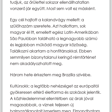
tudjuk, az őrülettel sokszor ellenállhatatlan
vonzerő jár együtt. Most sem volt ez másként.
Egy cél hajtott a kalandvágy mellett: a
szülőhazám szeretete. Azt hallottam, sok
magyar él itt, emellett egész Latin-Amerikában
São Paulóban található a legnagyobb számú
és legjobban működő magyar közösség.
Találkozni akartam a honfitársakkal. Ebben
semmilyen bizonytalanul keringő rémtörténet
nem akadályozhatott meg.
Három hete érkeztem meg Brazília szívébe.
Kultúrsokk: a legtöbb nehézséget az európaitól
gyökeresen eltérő életforma és szokások jelentik.
A közhiedelemmel ellentétben az árak jóval
magasabbak, a víznek teljesen új
halmazállapotait ismertem meg. Elmondhatom,