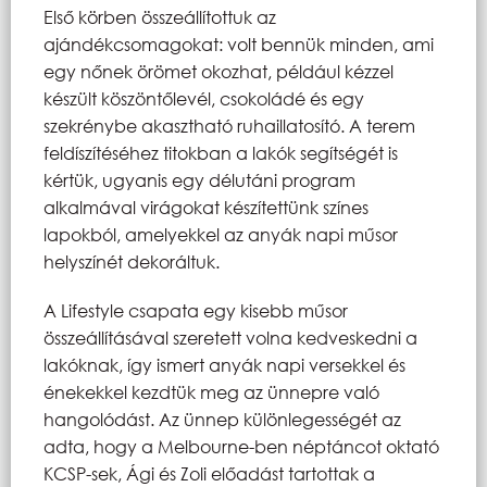
Első körben összeállítottuk az
ajándékcsomagokat: volt bennük minden, ami
egy nőnek örömet okozhat, például kézzel
készült köszöntőlevél, csokoládé és egy
szekrénybe akasztható ruhaillatosító. A terem
feldíszítéséhez titokban a lakók segítségét is
kértük, ugyanis egy délutáni program
alkalmával virágokat készítettünk színes
lapokból, amelyekkel az anyák napi műsor
helyszínét dekoráltuk.
A Lifestyle csapata egy kisebb műsor
összeállításával szeretett volna kedveskedni a
lakóknak, így ismert anyák napi versekkel és
énekekkel kezdtük meg az ünnepre való
hangolódást. Az ünnep különlegességét az
adta, hogy a Melbourne-ben néptáncot oktató
KCSP-sek, Ági és Zoli előadást tartottak a