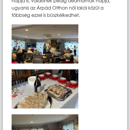
napja is, valakinek pedig dédmamák napja,
ugyanis az Árpád Otthon női lakói közül a
többség ezzel is büszkélkedhet.