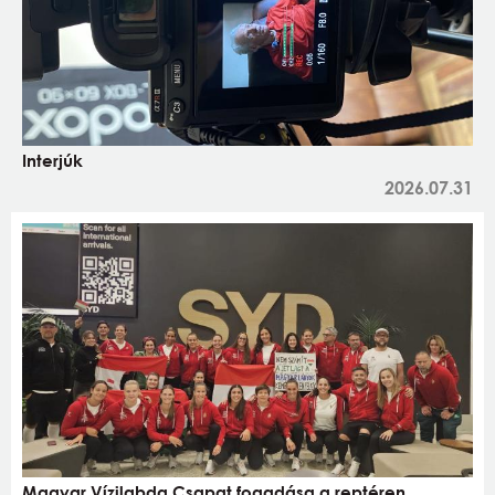
Interjúk
2026.07.31
Magyar Vízilabda Csapat fogadása a reptéren