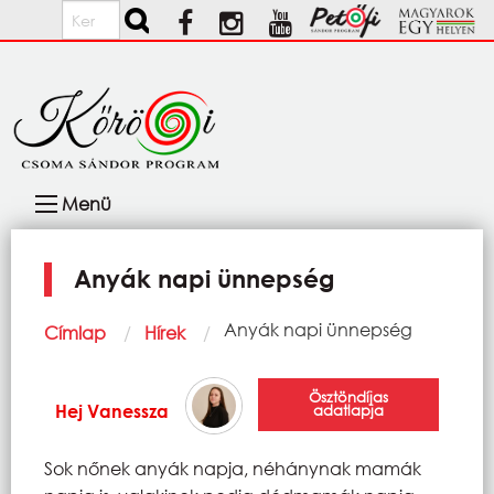
Ugrás a tartalomra
Keresés
Fő
Menü
navigáció
Anyák napi ünnepség
Morzsa
Current:
Anyák napi ünnepség
Címlap
Hírek
Ösztöndíjas
Hej Vanessza
adatlapja
Sok nőnek anyák napja, néhánynak mamák