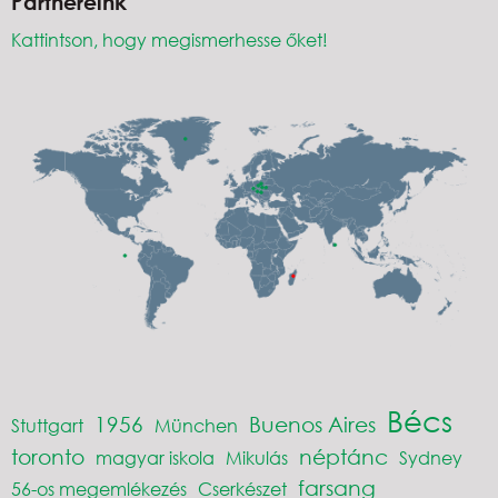
Partnereink
Kattintson, hogy megismerhesse őket!
Bécs
1956
Buenos Aires
Stuttgart
München
toronto
néptánc
magyar iskola
Mikulás
Sydney
farsang
56-os megemlékezés
Cserkészet