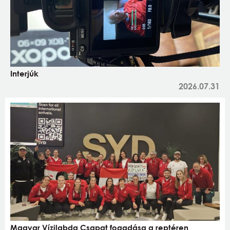
Interjúk
2026.07.31
Magyar Vízilabda Csapat fogadása a reptéren