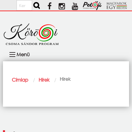
Ugrás a tartalomra
Keresés
Fő
Menü
navigáció
Morzsa
Current:
Hírek
Címlap
Hírek