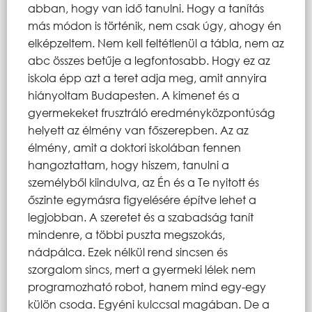
abban, hogy van idő tanulni. Hogy a tanítás
más módon is történik, nem csak úgy, ahogy én
elképzeltem. Nem kell feltétlenül a tábla, nem az
abc összes betűje a legfontosabb. Hogy ez az
iskola épp azt a teret adja meg, amit annyira
hiányoltam Budapesten. A kimenet és a
gyermekeket frusztráló eredményközpontúság
helyett az élmény van főszerepben. Az az
élmény, amit a doktori iskolában fennen
hangoztattam, hogy hiszem, tanulni a
személyből kiindulva, az Én és a Te nyitott és
őszinte egymásra figyelésére építve lehet a
legjobban. A szeretet és a szabadság tanít
mindenre, a többi puszta megszokás,
nádpálca. Ezek nélkül rend sincsen és
szorgalom sincs, mert a gyermeki lélek nem
programozható robot, hanem mind egy-egy
külön csoda. Egyéni kulccsal magában. De a