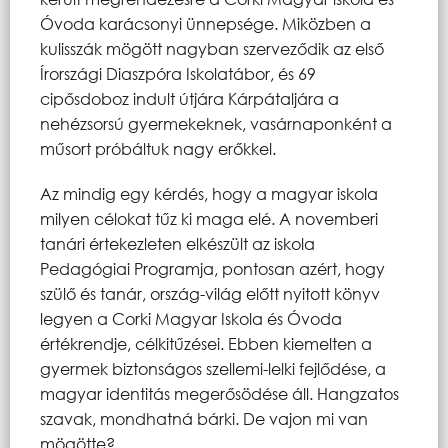
Óvoda karácsonyi ünnepsége. Miközben a
kulisszák mögött nagyban szerveződik az első
Írországi Diaszpóra Iskolatábor, és 69
cipősdoboz indult útjára Kárpátaljára a
nehézsorsú gyermekeknek, vasárnaponként a
műsort próbáltuk nagy erőkkel.
Az mindig egy kérdés, hogy a magyar iskola
milyen célokat tűz ki maga elé. A novemberi
tanári értekezleten elkészült az iskola
Pedagógiai Programja, pontosan azért, hogy
szülő és tanár, ország-világ előtt nyitott könyv
legyen a Corki Magyar Iskola és Óvoda
értékrendje, célkitűzései. Ebben kiemelten a
gyermek biztonságos szellemi-lelki fejlődése, a
magyar identitás megerősödése áll. Hangzatos
szavak, mondhatná bárki. De vajon mi van
mögötte?