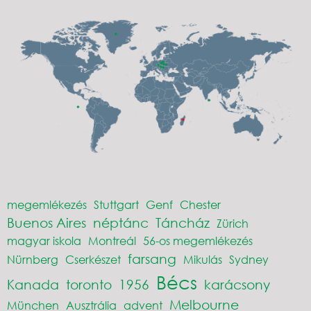
megemlékezés
Stuttgart
Genf
Chester
Buenos Aires
néptánc
Táncház
Zürich
magyar iskola
Montreál
56-os megemlékezés
farsang
Nürnberg
Cserkészet
Mikulás
Sydney
Bécs
Kanada
toronto
1956
karácsony
Melbourne
München
Ausztrália
advent