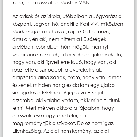
jobb, nem rosszabb. Most ez VAN.
Az ovisok és az iskola, utóbbiban a Jégvarázs a
központ, Legyen hó, énekli a kicsi Vivi, miközben
Márk szórja a műhavat, rajta Olaf jelmeze,
ámulok, én aki, nem hittem a külsőségek
erejében, csöndben hümmögök, mennyit
számítanak a színek, a fények és a jelmezek. Jó,
hogy van, aki figyelt erre is. Jó, hogy van, aki
rögzítette a színpadot, a gyerekek stabil
alapzaton állhassanak, öröm, hogy van Tamás,
és zenél, minden hang és dallam egy újabb
simogatás a léleknek. A jégszívű Elza jut
eszembe, aki valaha voltam, akik mind tudunk
lenni. Mert mélyen akkora a fájdalom, hogy
elhisszük, csak úgy lehet élni, ha
megkeményítjük a szíveket. De ez nem igaz.
Ellenkezőleg. Az élet nem kemény, az élet