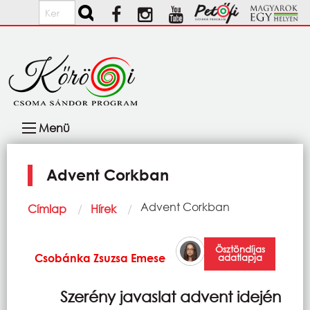
Ugrás a tartalomra
Keresés
Fő
Menü
navigáció
Advent Corkban
Morzsa
Current:
Advent Corkban
Címlap
Hírek
Ösztöndíjas
Csobánka Zsuzsa Emese
adatlapja
Szerény javaslat advent idején