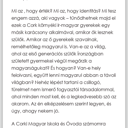
Mi az , hogy érték? Mi az, hogy identitás? Mi tesz
engem azzá, aki vagyok – tűnődhetnek majd el
ezek a Cork környéki ír-magyar gyerekek egy
másik karácsony alkalmával, amikor ők lesznek
szülők. Amikor az ő gyerekeik szavalnak,
remélhetőleg magyarul is. Van-e az a világ,
ahol az első generációs szülők Írországban
született gyermekei végül megőrzik a
magyarságukat? És hogyan? Van-e hely
felolvasni, együtt lenni magyarul abban a távoli
világban? Nehéz lépést tartani a csillogó,
türelmet nem ismerő fogyasztói társadalommal,
ahol minden most kell, és a legkedvesebb szó az
akarom. Az én elképzelésem szerint legyen, és
úgy, ahogy nekem jó.
A Corki Magyar Iskola és Óvoda számomra