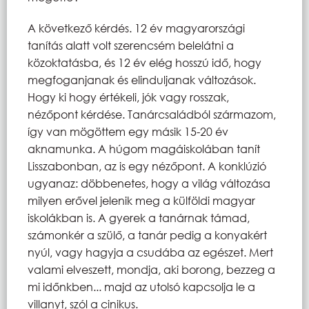
A következő kérdés. 12 év magyarországi
tanítás alatt volt szerencsém belelátni a
közoktatásba, és 12 év elég hosszú idő, hogy
megfoganjanak és elinduljanak változások.
Hogy ki hogy értékeli, jók vagy rosszak,
nézőpont kérdése. Tanárcsaládból származom,
így van mögöttem egy másik 15-20 év
aknamunka. A húgom magáiskolában tanít
Lisszabonban, az is egy nézőpont. A konklúzió
ugyanaz: döbbenetes, hogy a világ változása
milyen erővel jelenik meg a külföldi magyar
iskolákban is. A gyerek a tanárnak támad,
számonkér a szülő, a tanár pedig a konyakért
nyúl, vagy hagyja a csudába az egészet. Mert
valami elveszett, mondja, aki borong, bezzeg a
mi időnkben... majd az utolsó kapcsolja le a
villanyt, szól a cinikus.