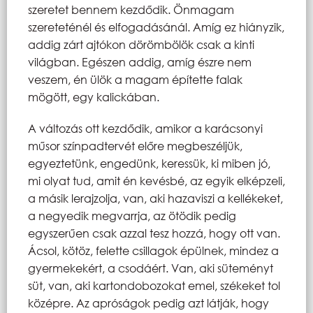
szeretet bennem kezdődik. Önmagam
szereteténél és elfogadásánál. Amíg ez hiányzik,
addig zárt ajtókon dörömbölök csak a kinti
világban. Egészen addig, amíg észre nem
veszem, én ülök a magam építette falak
mögött, egy kalickában.
A változás ott kezdődik, amikor a karácsonyi
műsor színpadtervét előre megbeszéljük,
egyeztetünk, engedünk, keressük, ki miben jó,
mi olyat tud, amit én kevésbé, az egyik elképzeli,
a másik lerajzolja, van, aki hazaviszi a kellékeket,
a negyedik megvarrja, az ötödik pedig
egyszerűen csak azzal tesz hozzá, hogy ott van.
Ácsol, kötöz, felette csillagok épülnek, mindez a
gyermekekért, a csodáért. Van, aki süteményt
süt, van, aki kartondobozokat emel, székeket tol
középre. Az apróságok pedig azt látják, hogy