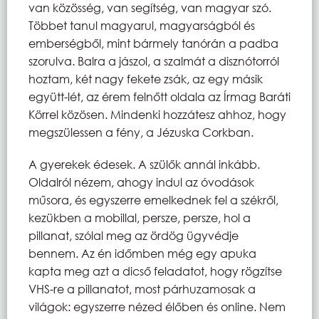
van közösség, van segítség, van magyar szó.
Többet tanul magyarul, magyarságból és
emberségből, mint bármely tanórán a padba
szorulva. Balra a jászol, a szalmát a disznótorról
hoztam, két nagy fekete zsák, az egy másik
együtt-lét, az érem felnőtt oldala az Írmag Baráti
Körrel közösen. Mindenki hozzátesz ahhoz, hogy
megszülessen a fény, a Jézuska Corkban.
A gyerekek édesek. A szülők annál inkább.
Oldalról nézem, ahogy indul az óvodások
műsora, és egyszerre emelkednek fel a székről,
kezükben a mobillal, persze, persze, hol a
pillanat, szólal meg az ördög ügyvédje
bennem. Az én időmben még egy apuka
kapta meg azt a dicső feladatot, hogy rögzítse
VHS-re a pillanatot, most párhuzamosak a
világok: egyszerre nézed élőben és online. Nem