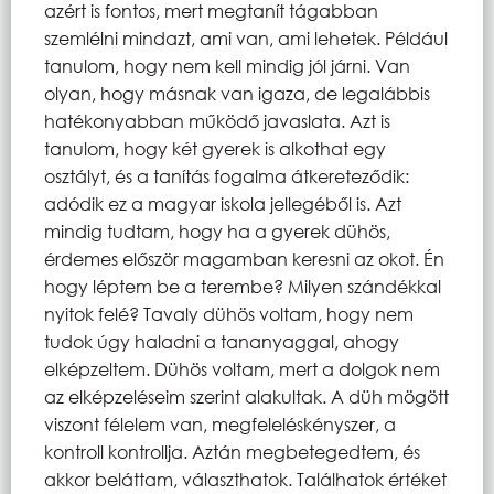
azért is fontos, mert megtanít tágabban
szemlélni mindazt, ami van, ami lehetek. Például
tanulom, hogy nem kell mindig jól járni. Van
olyan, hogy másnak van igaza, de legalábbis
hatékonyabban működő javaslata. Azt is
tanulom, hogy két gyerek is alkothat egy
osztályt, és a tanítás fogalma átkereteződik:
adódik ez a magyar iskola jellegéből is. Azt
mindig tudtam, hogy ha a gyerek dühös,
érdemes először magamban keresni az okot. Én
hogy léptem be a terembe? Milyen szándékkal
nyitok felé? Tavaly dühös voltam, hogy nem
tudok úgy haladni a tananyaggal, ahogy
elképzeltem. Dühös voltam, mert a dolgok nem
az elképzeléseim szerint alakultak. A düh mögött
viszont félelem van, megfeleléskényszer, a
kontroll kontrollja. Aztán megbetegedtem, és
akkor beláttam, választhatok. Találhatok értéket