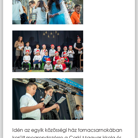
Idén az egyik közösségi ház tornacsarnokában
került megrendezésre a Corki Magyar iskola és