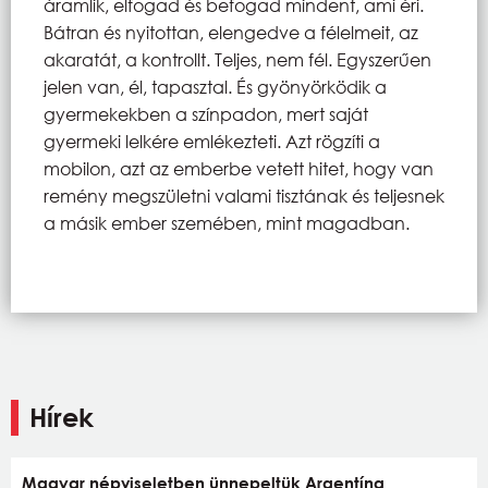
áramlik, elfogad és befogad mindent, ami éri.
Bátran és nyitottan, elengedve a félelmeit, az
akaratát, a kontrollt. Teljes, nem fél. Egyszerűen
jelen van, él, tapasztal. És gyönyörködik a
gyermekekben a színpadon, mert saját
gyermeki lelkére emlékezteti. Azt rögzíti a
mobilon, azt az emberbe vetett hitet, hogy van
remény megszületni valami tisztának és teljesnek
a másik ember szemében, mint magadban.
Hírek
Magyar népviseletben ünnepeltük Argentína