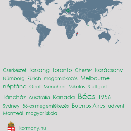
farsang
toronto
karácsony
Cserkészet
Chester
Melbourne
Nürnberg
Zürich
megemlékezés
néptánc
Genf
München
Mikulás
Stuttgart
Bécs
Táncház
Kanada
1956
Ausztrália
Buenos Aires
Sydney
56-os megemlékezés
advent
Montreál
magyar iskola
kormany.hu