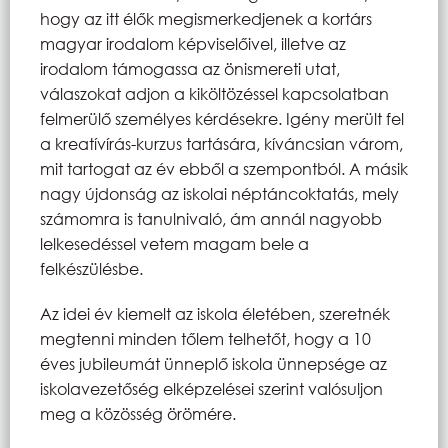
hogy az itt élők megismerkedjenek a kortárs
magyar irodalom képviselőivel, illetve az
irodalom támogassa az önismereti utat,
válaszokat adjon a kiköltözéssel kapcsolatban
felmerülő személyes kérdésekre. Igény merült fel
a kreatívírás-kurzus tartására, kíváncsian várom,
mit tartogat az év ebből a szempontból. A másik
nagy újdonság az iskolai néptáncoktatás, mely
számomra is tanulnivaló, ám annál nagyobb
lelkesedéssel vetem magam bele a
felkészülésbe.
Az idei év kiemelt az iskola életében, szeretnék
megtenni minden tőlem telhetőt, hogy a 10
éves jubileumát ünneplő iskola ünnepsége az
iskolavezetőség elképzelései szerint valósuljon
meg a közösség örömére.