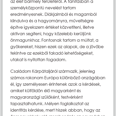
az élet bármely területéről. A tanításban a
személyközpontú nevelést tartom
eredményesnek. Diákjaimból és magamból
kiindulva és a hagyományra, műveltségre
építve igyekszem értéket közvetíteni, illetve
aktívan segíteni, hogy közelebb kerüljünk
önmagunkhoz. Fontosnak tartom a múltat, a
gyökereket, hiszen ezek az alapok, de a jövőbe
tekintve az ezekből fakadó lehetőségeket,
utakat is nyitottan fogadom.
Családom Kárpátaljáról származik, jelenleg
számos rokonom Európa különböző országában
él, így személyesen érintenek azok a kérdések,
amiket külföldön élő magyarként és
magyarországi szülőként, testvérként
tapasztalhatunk. Mélyen foglalkoztat az
identitás kérdése, mert hiszek abban, hogy az