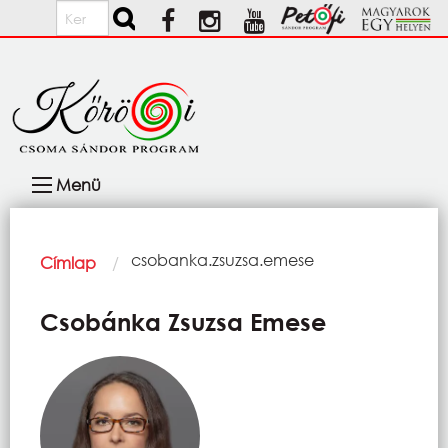
Ugrás a tartalomra
Keresés
Fő
Menü
navigáció
Morzsa
Current:
csobanka.zsuzsa.emese
Címlap
Csobánka Zsuzsa Emese