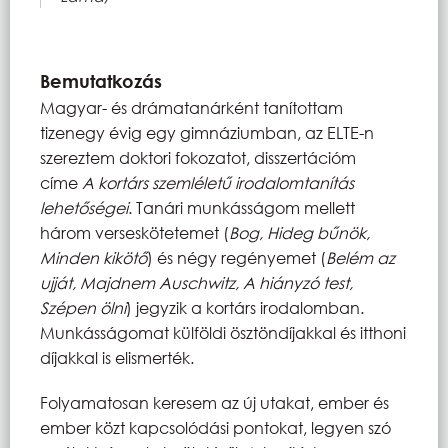
Bemutatkozás
Magyar- és drámatanárként tanítottam
tizenegy évig egy gimnáziumban, az ELTE-n
szereztem doktori fokozatot, disszertációm
címe
A kortárs szemléletű irodalomtanítás
lehetőségei
. Tanári munkásságom mellett
három verseskötetemet (
Bog, Hideg bűnök,
Minden kikötő
) és négy regényemet (
Belém az
ujját, Majdnem Auschwitz, A hiányzó test,
Szépen ölni
) jegyzik a kortárs irodalomban.
Munkásságomat külföldi ösztöndíjakkal és itthoni
díjakkal is elismerték.
Folyamatosan keresem az új utakat, ember és
ember közt kapcsolódási pontokat, legyen szó