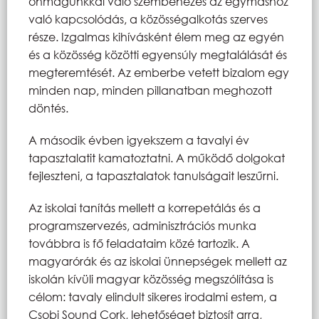
önmagunkkal való szembenézés az egymáshoz
való kapcsolódás, a közösségalkotás szerves
része. Izgalmas kihívásként élem meg az egyén
és a közösség közötti egyensúly megtalálását és
megteremtését. Az emberbe vetett bizalom egy
minden nap, minden pillanatban meghozott
döntés.
A második évben igyekszem a tavalyi év
tapasztalatit kamatoztatni. A működő dolgokat
fejleszteni, a tapasztalatok tanulságait leszűrni.
Az iskolai tanítás mellett a korrepetálás és a
programszervezés, adminisztrációs munka
továbbra is fő feladataim közé tartozik. A
magyarórák és az iskolai ünnepségek mellett az
iskolán kívüli magyar közösség megszólítása is
célom: tavaly elindult sikeres irodalmi estem, a
Csobi Sound Cork, lehetőséget biztosít arra,