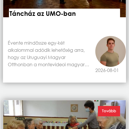
Táncház az UMO-ban
Évente mindössze egy-két
alkalommal adódik lehetőség arra,
hogy az Uruguayi Magyar
Otthonban a montevideoi magyar…
2026-08-01
Tovább