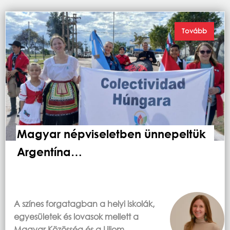
Tovább
Magyar népviseletben ünnepeltük
Argentína…
A színes forgatagban a helyi iskolák,
egyesületek és lovasok mellett a
Magyar Közösség és a Liliom…