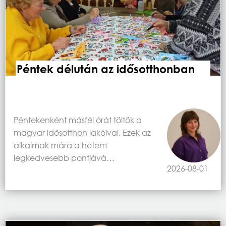
Péntek délután az idősotthonban
Péntekenként másfél órát töltök a
magyar idősotthon lakóival. Ezek az
alkalmak mára a hetem
legkedvesebb pontjává…
2026-08-01