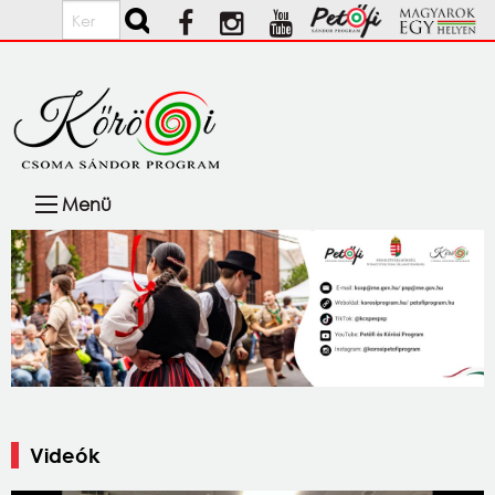
Ugrás a tartalomra
Keresés
Fő
Menü
navigáció
Videók