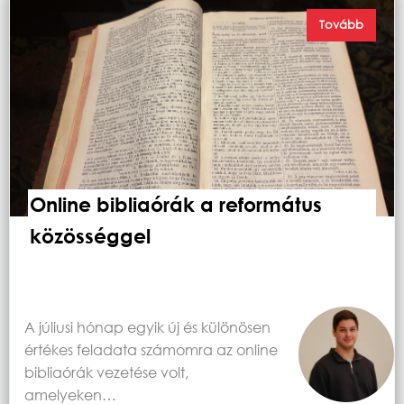
Tovább
Online bibliaórák a református
közösséggel
A júliusi hónap egyik új és különösen
értékes feladata számomra az online
bibliaórák vezetése volt,
amelyeken…