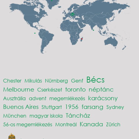
Bécs
Chester
Mikulás
Nürnberg
Genf
Melbourne
toronto
néptánc
Cserkészet
karácsony
Ausztrália
advent
megemlékezés
Buenos Aires
1956
farsang
Stuttgart
Sydney
Táncház
München
magyar iskola
Kanada
56-os megemlékezés
Montreál
Zürich