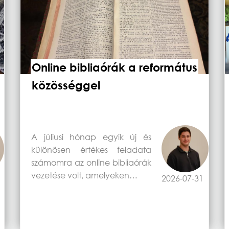
Online bibliaórák a református
közösséggel
A júliusi hónap egyik új és
különösen értékes feladata
számomra az online bibliaórák
vezetése volt, amelyeken…
2026-07-31