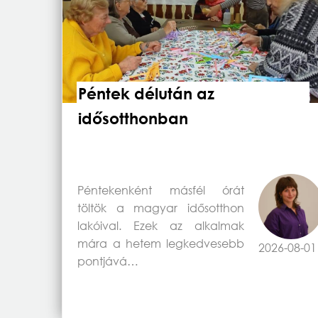
Péntek délután az
idősotthonban
Péntekenként másfél órát
töltök a magyar idősotthon
lakóival. Ezek az alkalmak
mára a hetem legkedvesebb
2026-08-01
pontjává…