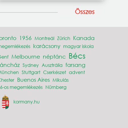
Összes
toronto
1956
Kanada
Montreál
Zürich
karácsony
megemlékezés
magyar iskola
Bécs
Melbourne
néptánc
Genf
Táncház
farsang
Sydney
Ausztrália
München
Stuttgart
Cserkészet
advent
Buenos Aires
hester
Mikulás
6-os megemlékezés
Nürnberg
kormany.hu