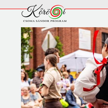
Ugrás a tartalomra
Fő
navigáció