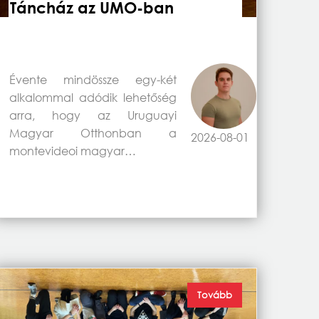
Táncház az UMO-ban
Évente mindössze egy-két
alkalommal adódik lehetőség
arra, hogy az Uruguayi
Magyar Otthonban a
2026-08-01
montevideoi magyar…
Tovább