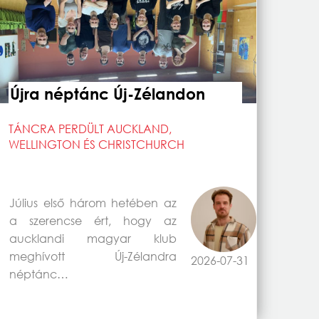
Újra néptánc Új-Zélandon
TÁNCRA PERDÜLT AUCKLAND,
WELLINGTON ÉS CHRISTCHURCH
Július első három hetében az
a szerencse ért, hogy az
aucklandi magyar klub
meghívott Új-Zélandra
2026-07-31
néptánc…