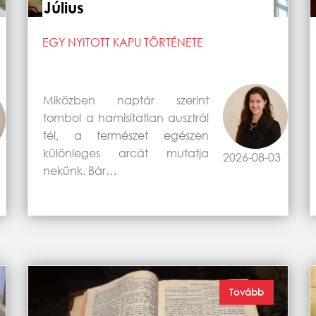
Július
EGY NYITOTT KAPU TÖRTÉNETE
Miközben naptár szerint
tombol a hamisítatlan ausztrál
tél, a természet egészen
különleges arcát mutatja
2026-08-03
nekünk. Bár…
Tovább