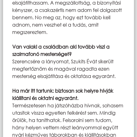
elsajátíthassam. A megszállottság, a bizonyítási
kényszer, a csakazértis nem adom fel dolgozott
bennem. No meg az, hogy ezt tovább kell
adnom, nem veszhet el a tudás, amit
megszereztem.
Van valaki a családban aki tovább viszi a
szalmafonó mesterséget?
Szerencsére a lányomat, Szukits Évát sikerült
megfertőznöm és magával ragadta ezen
mesterség elsajátítása és oktatása egyaránt.
Ha már itt tartunk: biztosan sok helyre hívják
kiállítani és oktatni egyaránt.
Természetesen ha játszóházba hívnak, sohasem
utasítok vissza egyetlen felkérést sem. Mindig
örülök, ha taníthatok. Felsorolni sem tudom,
hány helyen vettem részt leányommal együtt
nyári kézműves táborokban és kiállításokban