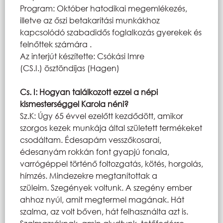
Program: Október hatodikai megemlékezés,
illetve az őszi betakarítási munkákhoz
kapcsolódó szabadidős foglalkozás gyerekek és
felnőttek számára .
Az interjút készítette: Csókási Imre
(CS.I.) ösztöndíjas (Hagen)
Cs. I: Hogyan találkozott ezzel a népi
kismesterséggel Karola néni?
Sz.K: Úgy 65 évvel ezelőtt kezdődött, amikor
szorgos kezek munkája által született termékeket
csodáltam. Édesapám vesszőkosarai,
édesanyám rokkán font gyapjú fonala,
varrógéppel történő foltozgatás, kötés, horgolás,
hímzés. Mindezekre megtanítottak a
szüleim. Szegények voltunk. A szegény ember
ahhoz nyúl, amit megtermel magának. Hát
szalma, az volt bőven, hát felhasználta azt is.