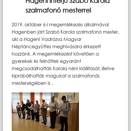
Hageni interjú Szabó Karola
szalmafonó mesterrel
2019. október 6-i megemlékezés alkalmával
Hagenben járt Szabó Karola szalmafonó mester,
aki a Hageni Vadrózsa Magyar
Néptáncegyüttes meghívására érkezett
hozzánk. A megemlékezést követően a
gyerekek és felnőttek egyaránt
megcsodálhatták Karola néni kiállítását, illetve
kipróbálhatták magukat a szalmafonás
mesterségében is .