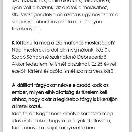
Szalmazsáknak, amin aludtunk, tetőfedésre,
ilyen volt a házunk, az állatok almolásához,
stb. Visszagondolva én azóta is úgy nevezem: a
szegény ember művészete minden ilyen
tevékenység.
Kitől tanulta meg a szalmafonás mesterségét?
Népi mesterek fordultak meg nálunk, köztük
Szabó Sándorné szalmafonó Debrecenből.
Akkor fedeztem fel ismét a szalmát. Ez 25 évvel
ezelőtt történt és azóta ismét szalma vesz körül.
A kiállított tárgyakat nézve elcsodálkozik az
ember, milyen elhivatottság és türelem kell
ahhoz, hogy akár a legkisebb tárgy is kikerüljön
a kezei közül...
Időt, fáradtságot nem kímélve kerestem meg
idős embereket, hogy a fortélyokat ellessem,
tudományukat saját környezetükben