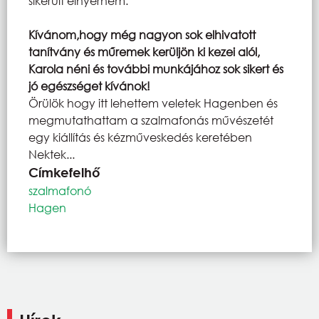
sikerült elnyernem.
Kívánom,hogy még nagyon sok elhivatott
tanítvány és műremek kerüljön ki kezei alól,
Karola néni és további munkájához sok sikert és
jó egészséget kívánok!
Örülök hogy itt lehettem veletek Hagenben és
megmutathattam a szalmafonás művészetét
egy kiállítás és kézműveskedés keretében
Nektek...
Címkefelhő
szalmafonó
Hagen