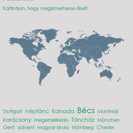
Kattintson, hogy megismerhesse őket!
Bécs
néptánc
Kanada
Stuttgart
Montreál
karácsony
Táncház
megemlékezés
München
Genf
advent
magyar iskola
Nürnberg
Chester