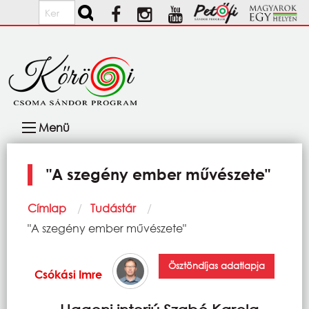
Ugrás a tartalomra
Keresés
Fő
Menü
navigáció
"A szegény ember művészete"
Morzsa
Címlap
Tudástár
Current:
"A szegény ember művészete"
Ösztöndíjas adatlapja
Csókási Imre