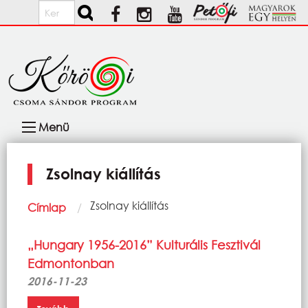
Ugrás a tartalomra
Keresés
Fő
Menü
navigáció
Zsolnay kiállítás
Morzsa
Current:
Zsolnay kiállítás
Címlap
„Hungary 1956-2016” Kulturális Fesztivál
Edmontonban
2016-11-23