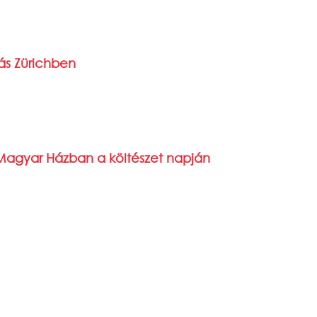
dás Zürichben
 Magyar Házban a költészet napján