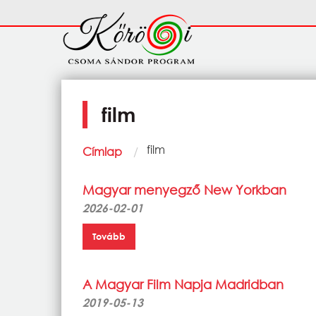
Ugrás a tartalomra
Fő
navigáció
film
Morzsa
Current:
film
Címlap
Magyar menyegző New Yorkban
2026-02-01
Tovább
A Magyar Film Napja Madridban
2019-05-13