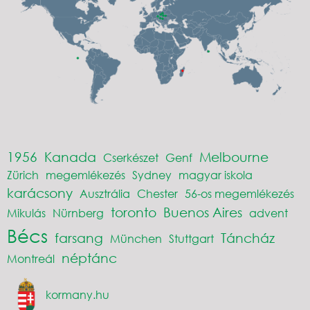
1956
Kanada
Melbourne
Cserkészet
Genf
Zürich
megemlékezés
Sydney
magyar iskola
karácsony
Ausztrália
Chester
56-os megemlékezés
toronto
Buenos Aires
Mikulás
Nürnberg
advent
Bécs
farsang
Táncház
München
Stuttgart
néptánc
Montreál
kormany.hu