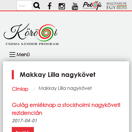
Ugrás a tartalomra
Keresés
Fő
Menü
navigáció
Makkay Lilla nagykövet
Morzsa
Current:
Makkay Lilla nagykövet
Címlap
Gulág emléknap a stockholmi nagyköveti
rezidencián
2017-04-01