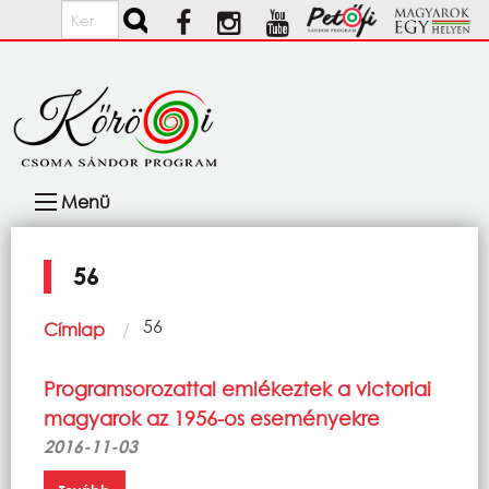
Ugrás a tartalomra
Keresés
Fő
Menü
navigáció
56
Morzsa
Current:
56
Címlap
Programsorozattal emlékeztek a victoriai
magyarok az 1956-os eseményekre
2016-11-03