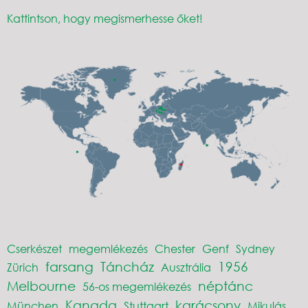
Kattintson, hogy megismerhesse őket!
Cserkészet
megemlékezés
Chester
Genf
Sydney
farsang
Táncház
1956
Zürich
Ausztrália
Melbourne
néptánc
56-os megemlékezés
Kanada
karácsony
München
Stuttgart
Mikulás