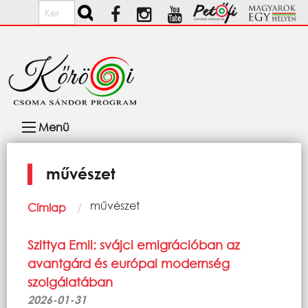
Ugrás a tartalomra
Keresés
Fő
Menü
navigáció
művészet
Morzsa
Current:
művészet
Címlap
Szittya Emil: svájci emigrációban az
avantgárd és európai modernség
szolgálatában
2026-01-31