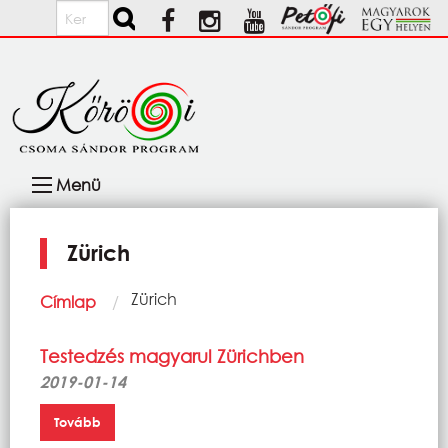
Ugrás a tartalomra
Keresés
Fő
Menü
navigáció
Zürich
Morzsa
Current:
Zürich
Címlap
Testedzés magyarul Zürichben
2019-01-14
Tovább