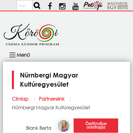
Ugrás a tartalomra
Keresés
Fő
Menü
navigáció
Nürnbergi Magyar
Kultúregyesület
Morzsa
Címlap
Partnereink
Current:
Nürnbergi Magyar Kultúregyesület
Ösztöndíjas
adatlapja
Blank Berta