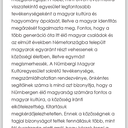
visszatekintő egyesület legfontosabb
tevékenységeként a magyar kultúra és
hagyomány ápolását, illetve a magyar identitás
megőrzését fogalmazta meg. Fontos, hogy a
több generáció óta itt élő magyar családok és
az elmúlt években Németországba települt
magyarok egyaránt részt vehessenek a
közösségi életben, illetve egymást
megismerhessék. A Nürnbergi Magyar
Kultúregyesület sokrétű tevékenysége,
megszámlálhatatlan rendezvénye, önkéntes
segítőinek száma is mind azt bizonyítja, hogy a
Nürnbergen élő magyarság számára fontos a
magyar kultúra, a közösség iránti
elkötelezettség. Kitartásuk
megkérdőjelezhetetlen. Ennek a közösségnek a
tagjai bizonyságot tettek fennállásuk több, mint
fél évszázada alatt arról, hogy készek tenni a