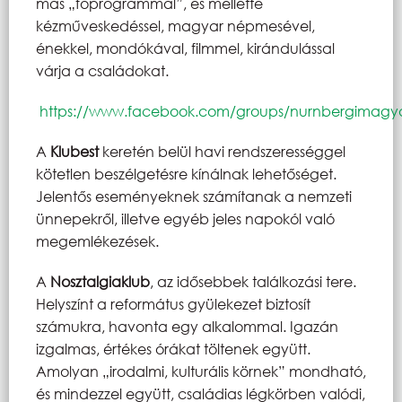
más „főprogrammal”, és mellette
kézműveskedéssel, magyar népmesével,
énekkel, mondókával, filmmel, kirándulással
várja a családokat.
https://www.facebook.com/groups/nurnbergimagya
A
Klubest
keretén belül havi rendszerességgel
kötetlen beszélgetésre kínálnak lehetőséget.
Jelentős eseményeknek számítanak a nemzeti
ünnepekről, illetve egyéb jeles napokól való
megemlékezések.
A
Nosztalgiaklub
, az idősebbek találkozási tere.
Helyszínt a református gyülekezet biztosít
számukra, havonta egy alkalommal. Igazán
izgalmas, értékes órákat töltenek együtt.
Amolyan „irodalmi, kulturális körnek” mondható,
és mindezzel együtt, családias légkörben valódi,