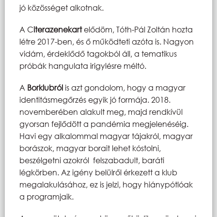
jó közösséget alkotnak.
A C
iterazenekart
elődöm, Tóth-Pál Zoltán hozta
létre 2017-ben, és ő működteti azóta is. Nagyon
vidám, érdeklődő tagokból áll, a tematikus
próbák hangulata irigylésre méltó.
A
Borklubról
is azt gondolom, hogy a magyar
identitásmegőrzés egyik jó formája. 2018.
novemberében alakult meg, majd rendkívül
gyorsan fejlődött a pandémia megjelenéséig.
Havi egy alkalommal magyar tájakról, magyar
borászok, magyar borait lehet kóstolni,
beszélgetni azokról felszabadult, baráti
légkörben. Az igény belülről érkezett a klub
megalakulásához, ez is jelzi, hogy hiánypótlóak
a programjaik.