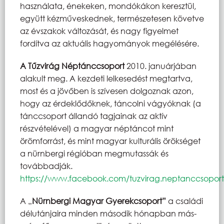
használata, énekeken, mondókákon keresztül,
együtt kézműveskednek, természetesen követve
az évszakok változását, és nagy figyelmet
fordítva az aktuális hagyományok megélésére.
A Tűzvirág Néptánccsoport
2010. januárjában
alakult meg. A kezdeti lelkesedést megtartva,
most és a jövőben is szívesen dolgoznak azon,
hogy az érdeklődőknek, táncolni vágyóknak (a
tánccsoport állandó tagjainak az aktív
részvételével) a magyar néptáncot mint
örömforrást, és mint magyar kulturális örökséget
a nürnbergi régióban megmutassák és
továbbadják.
https://www.facebook.com/tuzvirag.neptanccsoport
A „
Nürnbergi Magyar Gyerekcsoport”
a családi
délutánjaira minden második hónapban más-