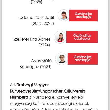
(2025)
Ösztöndíjas
adatlapja
Bodorné Péter Judit
(2022, 2023)
Ösztöndíjas
adatlapja
Szekeres Rita Ágnes
(2024)
Ösztöndíjas
adatlapja
Avas Máté
Bendegúz (2024)
A
Nürnbergi Magyar
Kultúregyesület/Ungarischer Kulturverein
Nürnberg
a Nürnberg és környékén élő
magyarság kulturális és közösségi életének
mozgatórugója. A több, mint ötven éves múltra