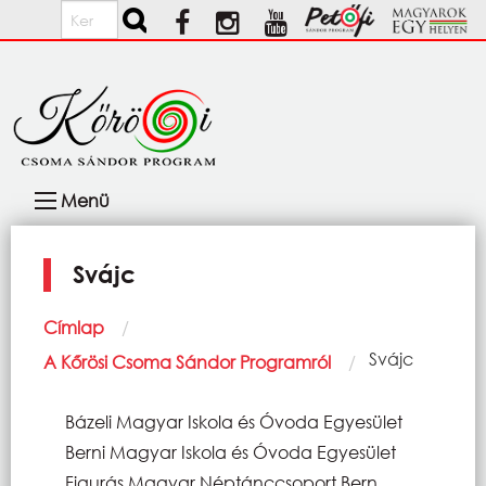
Ugrás a tartalomra
Keresés
Fő
Menü
navigáció
Svájc
Morzsa
Címlap
Current:
Svájc
A Kőrösi Csoma Sándor Programról
Bázeli Magyar Iskola és Óvoda Egyesület
Berni Magyar Iskola és Óvoda Egyesület
Figurás Magyar Néptánccsoport Bern