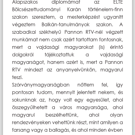
Alapszakos diplomámat az ELTE
Bölcsészettudományi Karán történelem-finn
szakon szereztem, a mesterképzést ugyanitt
végeztem Balkán-tanulmányok szakon. A
szabadkai székhelyű Pannon RTV-nél végzett
munkámat nem csak azért tartottam fontosnak,
mert a vajdasági magyarokat (is) érintő
dolgokról tájékoztattuk a vajdasági
magyarságot, hanem azért is, mert a Pannon
RTV mindezt az anyanyelvünkön, magyarul
teszi.
Szórványmagyarságban nőttem fel, így
pontosan tudom, mennyit jelentett nekem, és
sokunknak az, hogy volt egy egyesület, ahol
összegyűlhetett a város magyarsága, ahol
magyarul beszélhettünk, ahol olyan
rendezvényeken vehettünk részt, mint amilyen a
farsang vagy a ballagás, és ahol minden évben