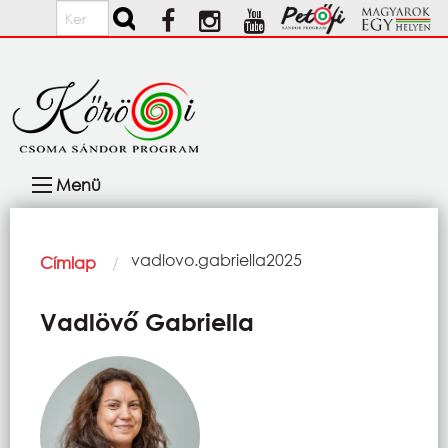
Ugrás a tartalomra
Keresés
Fő
Menü
navigáció
Morzsa
Current:
vadlovo.gabriella2025
Címlap
Vadlövő Gabriella