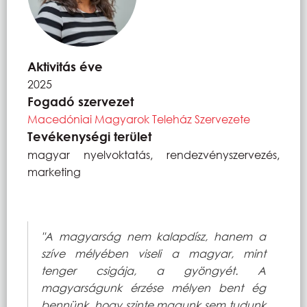
Aktivitás éve
2025
Fogadó szervezet
Macedóniai Magyarok Teleház Szervezete
Tevékenységi terület
magyar nyelvoktatás, rendezvényszervezés,
marketing
"A magyarság nem kalapdísz, hanem a
szíve mélyében viseli a magyar, mint
tenger csigája, a gyöngyét. A
magyarságunk érzése mélyen bent ég
bennünk, hogy szinte magunk sem tudunk